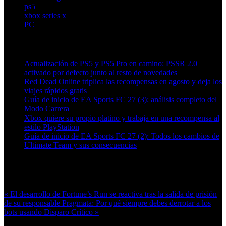
ps5
xbox series x
PC
Artículos relacionados (por etiqueta)
Actualización de PS5 y PS5 Pro en camino: PSSR 2.0
activado por defecto junto al resto de novedades
Red Dead Online triplica las recompensas en agosto y deja los
viajes rápidos gratis
Guía de inicio de EA Sports FC 27 (3): análisis completo del
Modo Carrera
Xbox quiere su propio platino y trabaja en una recompensa al
estilo PlayStation
Guía de inicio de EA Sports FC 27 (2): Todos los cambios de
Ultimate Team y sus consecuencias
Más en esta categoría:
« El desarrollo de Fortune’s Run se reactiva tras la salida de prisión
de su responsable
Pragmata: Por qué siempre debes derrotar a los
bots usando Disparo Crítico »