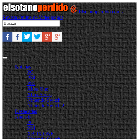
Elsotanoperdido.com -
Revista Online de Videojuegos
Noticias
PC
PS4
PS5
Xbox One
Xbox Series
Nintendo Switch
Nintendo Switch 2
Destacadas
Análisis
PC
PS4
XBOX ONE