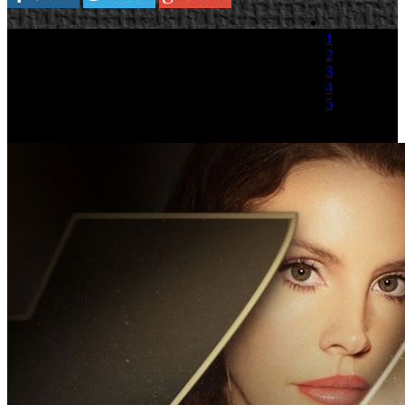
1
2
3
4
5
(1 Voto)