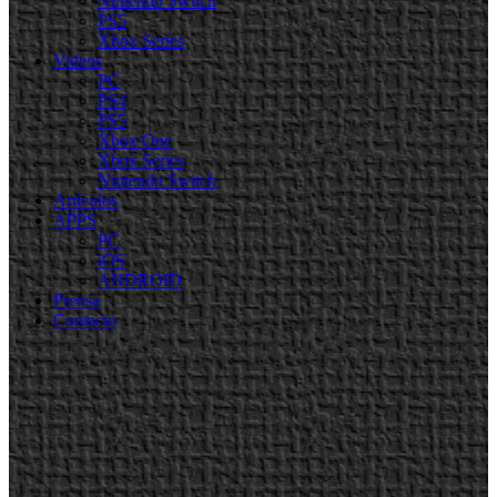
Nintendo Switch
PS5
Xbox Series
Videos
PC
PS4
PS5
Xbox One
Xbox Series
Nintendo Switch
Artículos
APPS
PC
iOS
ANDROID
Prensa
Contacto