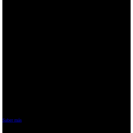
¡Atención! Las cookies nos permiten
ofrecer nuestros servicios. Al utilizar
nuestros servicios, aceptas el uso que
hacemos de las cookies
Acepto
Saber más