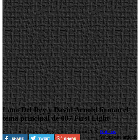
Lana Del Rey y David Arnold firman el
tema principal de 007 First Light
Escrito por Alberto Yánez
Lunes, 20 Abril 2026
Noticias
Valora este artículo