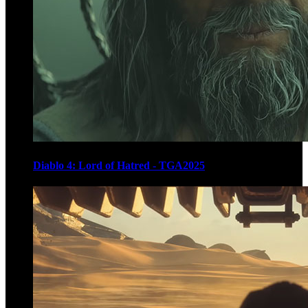
Diablo 4: Lord of Hatred - TGA2025