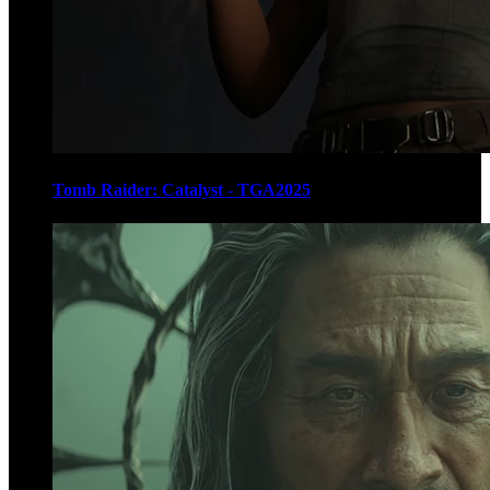
Tomb Raider: Catalyst - TGA2025