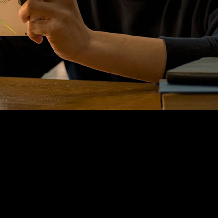
etenda comercializarse en la Unión Europea tendrá que alim
plementado por el Consejo de la Unión, con el cual se prete
el bloque comunitario se describe que los consumidores están 
egulación se aplica a sistemas electrónicos en general, los 
as baterías de los portátiles gaming están amparadas por el 