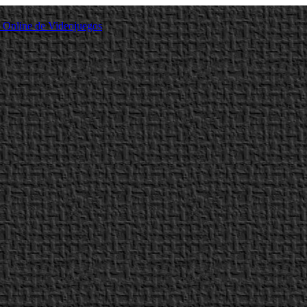
a Online de Videojuegos