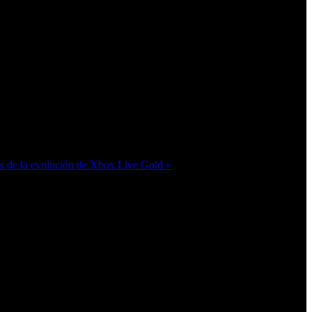
 acuerdo a la nueva normativa, los iPhone se alimentarán a
Apple, explicaba: "
Obviamente, tendremos que cumplir. No
ros lo bastante inteligentes como para descubrir las mejores
s de la evolución de Xbox Live Gold »