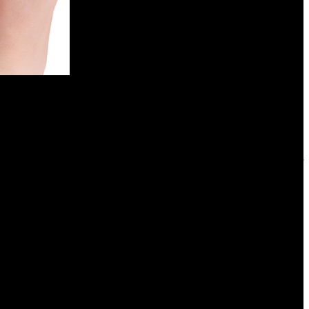
s” de forma totalmente gratuita con la compra del producto.
ivas para el medio ambiente. “
Las baterías son clave para el
a útil contienen muchos recursos valiosos y debemos poder
spañola de Transición Ecológica. En este mismo sentido, el
endidos en los países miembros también deberán adoptar el
n obligados a adquirir un accesorio específico para cada uno
generados por la producción de productos y accesorios con
io, puede representar un cambio en la postura global de los