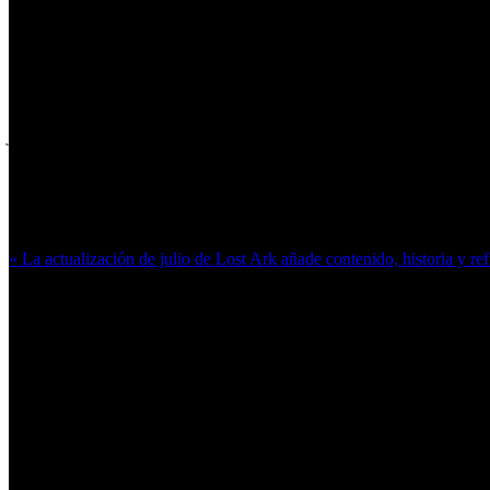
productores, que pueden comenzar a considerar más viable
Entre los grandes fabricantes, incluso Apple -que no se h
través de un puerto USB-C. En octubre del año pasado, Gr
tenemos otra opción. No me importa lo que quieren lograr 
formas de hacerlo
".
Más en esta categoría:
« La actualización de julio de Lost Ark añade contenido, historia y re