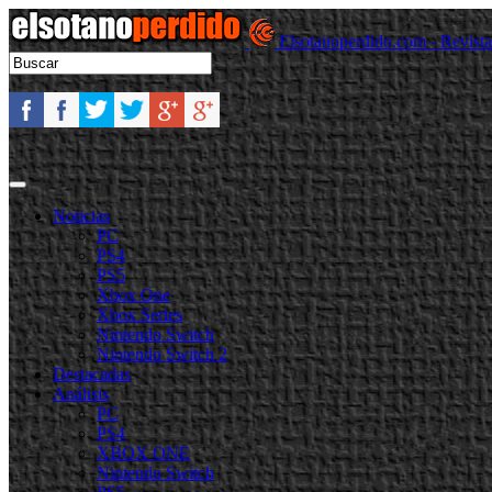
Elsotanoperdido.com - Revist
Noticias
PC
PS4
PS5
Xbox One
Xbox Series
Nintendo Switch
Nintendo Switch 2
Destacadas
Análisis
PC
PS4
XBOX ONE
Nintendo Switch