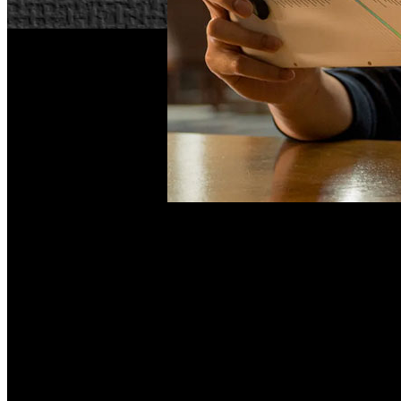
A partir de 2027, cualquier consola o PC portátil que pr
fácilmente. La norma forma parte de un nuevo reglamento im
de vida “seguro, sostenible y competitivo”.
Facilitar el mantenimiento de electrodomésticos
Entre las consideraciones que componen las nuevas reglas d
fuentes de alimentación de sus dispositivos. Si bien la r
portátiles entre los productos afectados por la normativa. “
L