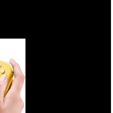
s se adapten a las nuevas reglas. Pero su implementación no
baterías de sus dispositivos. Si bien esta es la intención de
 cual el acceso a los componentes es algo más complejo. De
etarios.