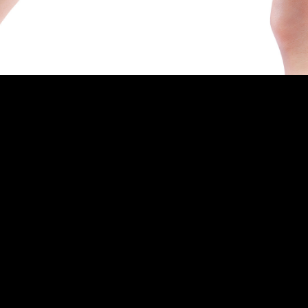
ntes deben proporcionar acceso a “herramientas especializada
d y asegurar la transición a un modelo libre de emisiones noc
odos de cero emisiones. Al mismo tiempo, al final de su vid
er de terceros países
”, argumenta Teresa Ribera, ministra e
ndamental de esta regulación, que todos los dispositivos v
 diferentes dispositivos, evitando que los propietarios se vea
midores, la norma pretende reducir la cantidad de desechos 
r inicialmente a los países que conforman el bloque comunitar