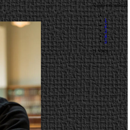
Valora este artículo
1
2
3
4
5
(1 Voto)