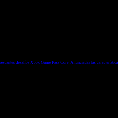
 económicamente adoptar el USB-C como estándar.
a mostrado muy contenta con la medida- ha confirmado que, de
eg Joswiak, vicepresidente senior de marketing mundial de 
los gobiernos
", afirmó. "
Pero, por lo general, tenemos ingenie
frescantes desafíos
Xbox Game Pass Core: Anunciadas las característica