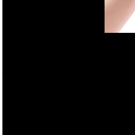
Herramientas especializadas de distribución gratuita
En estos casos, la Unión Europea establece que los fabrica
Según el Consejo, la intención es aumentar la competitivida
proceso de descarbonización y el cambio de la UE hacia m
reutilizar esas materias primas críticas en lugar de depend
bloque ya había definido con anterioridad, como parte fu
estándar de conexión USB-C para 2024.
Estándar USB-C
La intención es permitir el uso de los mismos cargadores en
de ellos. Además de hacer más cómoda la vida a los consu
diferentes estándares. Aunque la norma sólo debería afecta