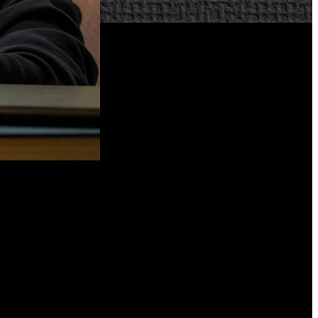
entarse a través de una batería que pueda ser reemplazada
nde garantizar que todas las baterías dispongan de un ciclo
en su pleno derecho de eliminar y reemplazar fácilmente las
miembros de la Unión Europea también incluyen las consolas
reglamento sobre baterías y residuos de baterías
”, advierten