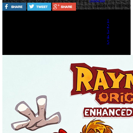
Valora este artículo
1
2
3
4
5
(1 Voto)