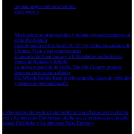
rayman origins enhanced edition
xbox series x
Artículos relacionados (por etiqueta)
Xbox quiere su propio platino y trabaja en una recompensa al
estilo PlayStation
Guía de inicio de EA Sports FC 27 (2): Todos los cambios de
Ultimate Team y sus consecuencias
El anuncio de Final Fantasy VII Revelation multiplica las
ventas de Remake y Rebirth
La nueva expansión de Mafia: The Old Country promete
llenar su vacío mundo abierto
Hot Wheels Infinite Rush revela campaña, clases de vehículos
y sistema de personalización
Más en esta categoría:
« PlayStation Network exigirá verificar la edad para usar el chat de
voz y los mensajes
PlayStation amplía sus accesorios con el mando
arcade FlexStrike y los altavoces Pulse Elevate »