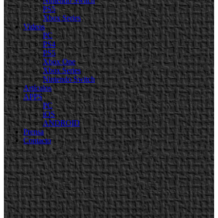
Nintendo Switch
PS5
Xbox Series
Videos
PC
PS4
PS5
Xbox One
Xbox Series
Nintendo Switch
Artículos
APPS
PC
iOS
ANDROID
Prensa
Contacto