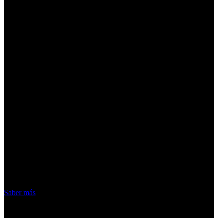
¡Atención! Las cookies nos permiten
ofrecer nuestros servicios. Al utilizar
nuestros servicios, aceptas el uso que
hacemos de las cookies
Acepto
Saber más