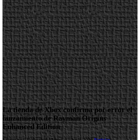
La tienda de Xbox confirma por error el
lanzamiento de Rayman Origins
Enhanced Edition
Escrito por Redacción
Martes, 02 Junio 2026
Noticias