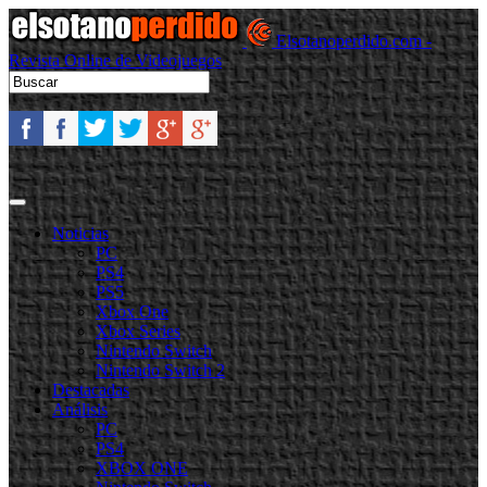
Elsotanoperdido.com -
Revista Online de Videojuegos
Noticias
PC
PS4
PS5
Xbox One
Xbox Series
Nintendo Switch
Nintendo Switch 2
Destacadas
Análisis
PC
PS4
XBOX ONE