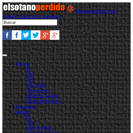
Elsotanoperdido.com -
Revista Online de Videojuegos
Noticias
PC
PS4
PS5
Xbox One
Xbox Series
Nintendo Switch
Nintendo Switch 2
Destacadas
Análisis
PC
PS4
XBOX ONE