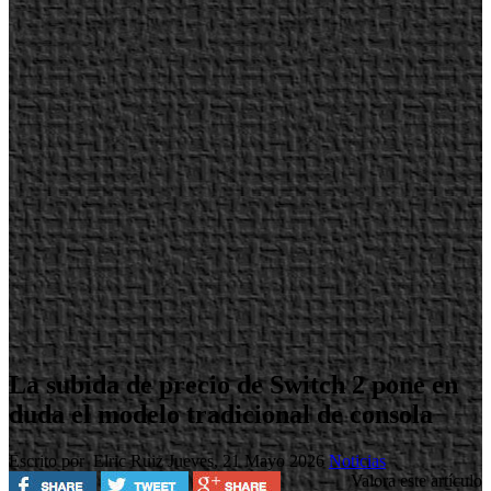
La subida de precio de Switch 2 pone en
duda el modelo tradicional de consola
Escrito por Elric Ruiz
Jueves, 21 Mayo 2026
Noticias
Valora este artículo