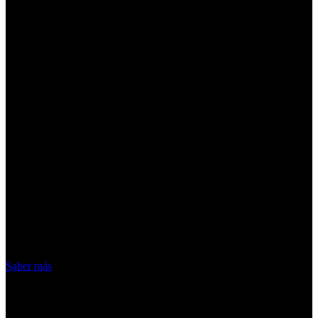
¡Atención! Las cookies nos permiten
ofrecer nuestros servicios. Al utilizar
nuestros servicios, aceptas el uso que
hacemos de las cookies
Acepto
Saber más