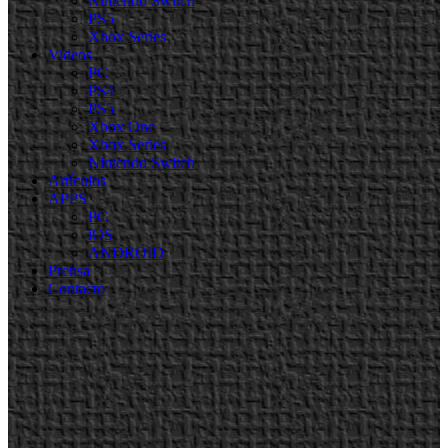
Nintendo Switch
PS5
Xbox Series
Videos
PC
PS4
PS5
Xbox One
Xbox Series
Nintendo Switch
Artículos
APPS
PC
iOS
ANDROID
Prensa
Contacto