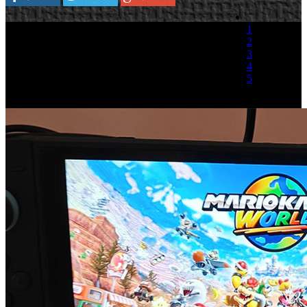
1
2
3
4
5
(1 Voto)