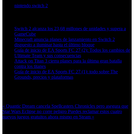
nintendo switch 2
Artículos relacionados (por etiqueta)
Switch 2 alcanza los 23,68 millones de unidades y supera a
GameCube
Minecraft anuncia planes de lanzamiento en Switch 2
dispuesto a iluminar hasta el último bloque
Guía de inicio de EA Sports FC 27 (2): Todos los cambios de
Ultimate Team y sus consecuencias
Attack on Titan 3 cierra planes para la última gran batalla
contra los titanes
Guía de inicio de EA Sports FC 27 (1): todo sobre The
Grounds, precios y plataformas
Más en esta categoría:
« Quantic Dream cancela Spellcasters Chronicles pero asegura que
Star Wars Eclipse no corre peligro
Puedes reclamar estos cuatro
nuevos juegos gratuitos ahora mismo en Steam »