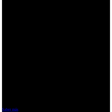
¡Atención! Las cookies nos permiten
ofrecer nuestros servicios. Al utilizar
nuestros servicios, aceptas el uso que
hacemos de las cookies
Acepto
Saber más