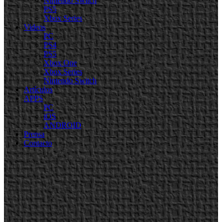
Nintendo Switch
PS5
Xbox Series
Videos
PC
PS4
PS5
Xbox One
Xbox Series
Nintendo Switch
Artículos
APPS
PC
iOS
ANDROID
Prensa
Contacto