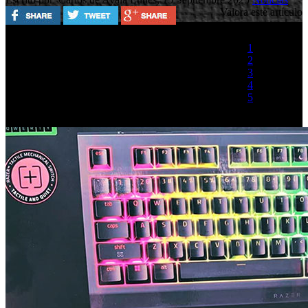
Valora este artículo
1
2
3
4
5
(1 Voto)