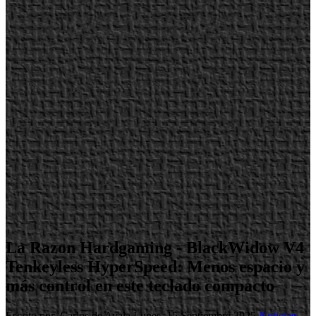
La Razon Hardgaming - BlackWidow V4
Tenkeyless HyperSpeed: Menos espacio y
más control en este teclado compacto
Escrito por Carlos de Ayala
Lunes, 15 Septiembre 2025
Noticias