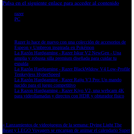
Pulsa en el siguiente enlace para acceder al contenido
razer
PC
Artículos relacionados (por etiqueta)
Razer lo hace de nuevo con una colección de accesorios de
Espeon y Umbreon inspirada en Pokémon
La Razón Hardgaming - Razer Iskur V2 NewGen - Una
amplia y robusta silla premium diseñada para cuidar tu
espalda
La Razón Hardgaming - Razer BlackWidow V4 Low-Profile
Tenkeyless HyperSpeed
La Razón Hardgaming - Razer Raiju V3 Pro: Un mando
nacido para el juego competitivo
La Razon Hardgaming - Razer Kiyo V2, una webcam 4K
para videollamadas y directos con HDR y obturador físico
Más en esta categoría:
« Lanzamientos de videojuegos de la semana: Dying Light The
Beast y LEGO Voyagers se encargan de animar el calendario
Super