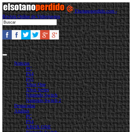
Elsotanoperdido.com -
Revista Online de Videojuegos
Noticias
PC
PS4
PS5
Xbox One
Xbox Series
Nintendo Switch
Nintendo Switch 2
Destacadas
Análisis
PC
PS4
XBOX ONE