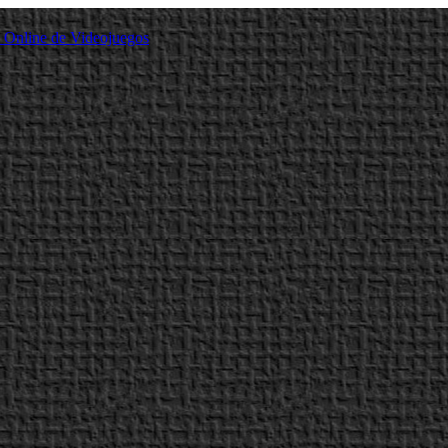
a Online de Videojuegos