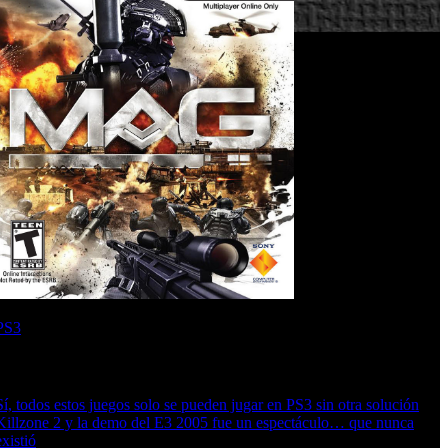
PS3
Artículos relacionados (por etiqueta)
Sí, todos estos juegos solo se pueden jugar en PS3 sin otra solución
Killzone 2 y la demo del E3 2005 fue un espectáculo… que nunca
existió