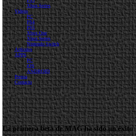
PS5
Xbox Series
Videos
PC
PS4
PS5
Xbox One
Xbox Series
Nintendo Switch
Artículos
APPS
PC
iOS
ANDROID
Prensa
Contacto
La primera beta de MAG ha sido un éxito