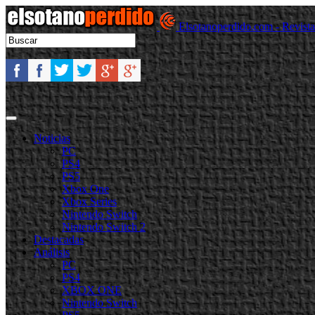
Elsotanoperdido.com - Revist
Noticias
PC
PS4
PS5
Xbox One
Xbox Series
Nintendo Switch
Nintendo Switch 2
Destacadas
Análisis
PC
PS4
XBOX ONE
Nintendo Switch