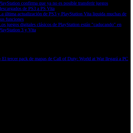
PlayStation confirma que ya no es posible transferir juegos
descargados de PS3 a PS Vita
La última actualización de PS3 y PlayStation Vita liquida muchas de
sus funciones
Los juegos digitales clásicos de PlayStation están "caducando" en
PlayStation 3 y Vita
Más en esta categoría:
« El tercer pack de mapas de Call of Duty: World at War llegará a PC