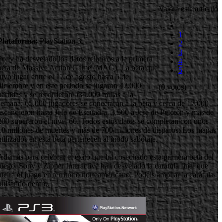
Valora este artículo
1
Plataforma:
PlayStation 3
2
3
Sony ha desvelado los datos relativos a la primera
4
beta de Massive Action Game (MAG). La beta que
5
tuvo lugar entre el 17 de agosto hasta 5 de
diciembre y en este periodo se jugaron 42.000
(0 votos)
partidas y se recorrieron 534.000 millas a la
semana, 65.000 jugadores se conectaron a la beta y cerca de 17.000
ascendieron hasta Jefe de Escuadra, 3.500 a Jefe de Pelotón y mas de
200 superaron el nivel 60. Todos estos datos se completan con unos
18 millones de muertes y más de 700 millones de disparos. Los mapas
utilizados en esta beta pertenecen al modo sabotaje.
Además para celebrar el éxito que ha cosechado esta primera beta del
juego, Sony y Zipper Interactive han desvelado la carátula final que
lucirá el juego en territorio norteamericano. Podéis ampliar la carátula
pulsando dentro.