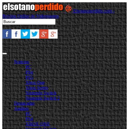
Elsotanoperdido.com -
Revista Online de Videojuegos
Noticias
PC
PS4
PS5
Xbox One
Xbox Series
Nintendo Switch
Nintendo Switch 2
Destacadas
Análisis
PC
PS4
XBOX ONE