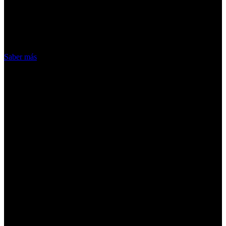
nuestros servicios, aceptas el uso que
hacemos de las cookies
Acepto
Saber más