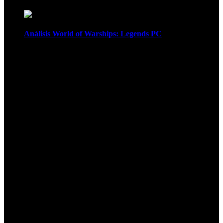
Análisis World of Warships: Legends PC
1
¡Atención! Las cookies nos permiten
ofrecer nuestros servicios. Al utilizar