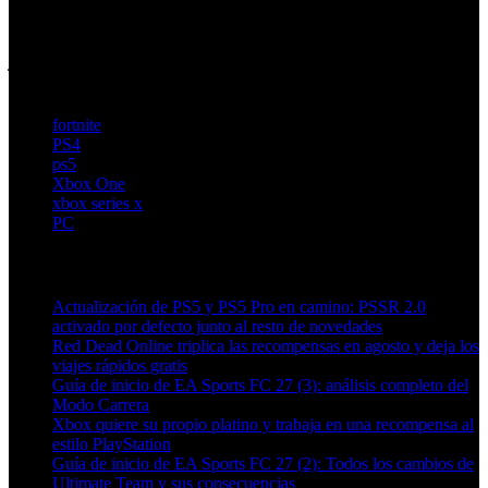
de diseño engañosas (es decir, patrones oscuros) que se
aprovechan de la falta de regulación. Esto implica que los
jóvenes tienen menos protección en línea en comparación
con los espacios físicos”.
fortnite
PS4
ps5
Xbox One
xbox series x
PC
Artículos relacionados (por etiqueta)
Actualización de PS5 y PS5 Pro en camino: PSSR 2.0
activado por defecto junto al resto de novedades
Red Dead Online triplica las recompensas en agosto y deja los
viajes rápidos gratis
Guía de inicio de EA Sports FC 27 (3): análisis completo del
Modo Carrera
Xbox quiere su propio platino y trabaja en una recompensa al
estilo PlayStation
Guía de inicio de EA Sports FC 27 (2): Todos los cambios de
Ultimate Team y sus consecuencias