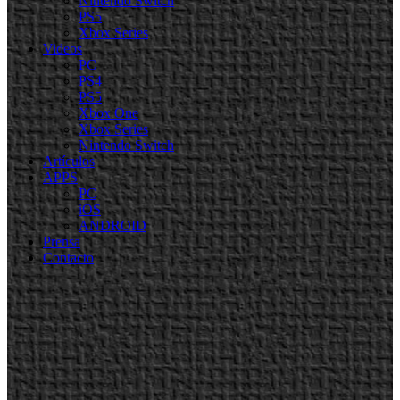
Nintendo Switch
PS5
Xbox Series
Videos
PC
PS4
PS5
Xbox One
Xbox Series
Nintendo Switch
Artículos
APPS
PC
iOS
ANDROID
Prensa
Contacto