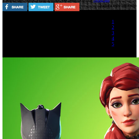
Valora este artículo
1
2
3
4
5
(1 Voto)