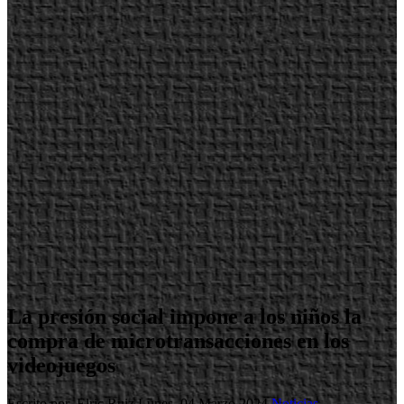
La presión social impone a los niños la
compra de microtransacciones en los
videojuegos
Escrito por Elric Ruiz
Lunes, 04 Marzo 2024
Noticias