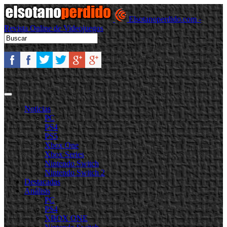
Elsotanoperdido.com -
Revista Online de Videojuegos
Noticias
PC
PS4
PS5
Xbox One
Xbox Series
Nintendo Switch
Nintendo Switch 2
Destacadas
Análisis
PC
PS4
XBOX ONE