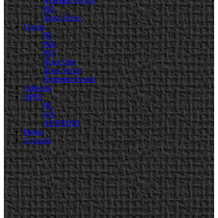
Nintendo Switch
PS5
Xbox Series
Videos
PC
PS4
PS5
Xbox One
Xbox Series
Nintendo Switch
Artículos
APPS
PC
iOS
ANDROID
Prensa
Contacto