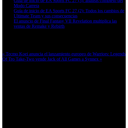
Guía de inicio de EA Sports FC 27 (3): análisis completo del
Modo Carrera
Guía de inicio de EA Sports FC 27 (2): Todos los cambios de
Ultimate Team y sus consecuencias
El anuncio de Final Fantasy VII Revelation multiplica las
ventas de Remake y Rebirth
Más en esta categoría:
« Tecmo Koei anuncia el lanzamiento europeo de Warriors: Legends
Of Tro
Take-Two vende Jack of All Games a Synnex »