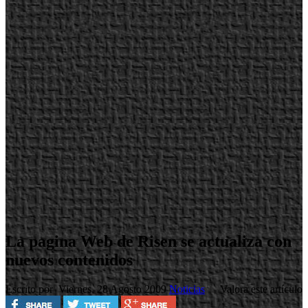
La pagina Web de Risen se actualiza con
nuevos contenidos
Escrito por
Viernes, 28 Agosto 2009
Noticias
Valora este artículo