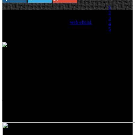
1
Deep Silver y el estudio de desarrollo Piranha
2
Bytes han lanzado la segunda entrega de la
3
Experiencia Risen a través del sitio
web oficial.
4
5
En el primer capítulo, los visitantes de la isla de
Faranga fueron sorprendidos por los gnomos.
(0 votos)
Pero, claro está, ¡la aventura no finaliza aquí! Tras ser rescatados por
un servicial habitante de la isla, la primera prioridad será ahora
equiparse con un arma. En el trayecto hacia el siguiente
asentamiento, el protagonista puede elegir varios caminos posibles –
al igual que en el propio RPG Risen, el jugador tendrá numerosas
opciones disponibles para conseguir un determinado objetivo.
Al mismo tiempo, el blog oficial de Risen mantiene actualizados a
todos los fans del juego cono nuevos temas acerca del desarrollo del
juego y los detalles esenciales en forma de información acerca del
mundo de Risen.
Risen será lanzado el 2 de Octubre de 2009 en Xbox 360 y en PC
Windows.