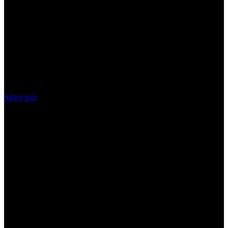
¡Atención! Las cookies nos permiten
ofrecer nuestros servicios. Al utilizar
nuestros servicios, aceptas el uso que
hacemos de las cookies
Acepto
Saber más