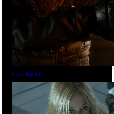
Saros - TGS 2025