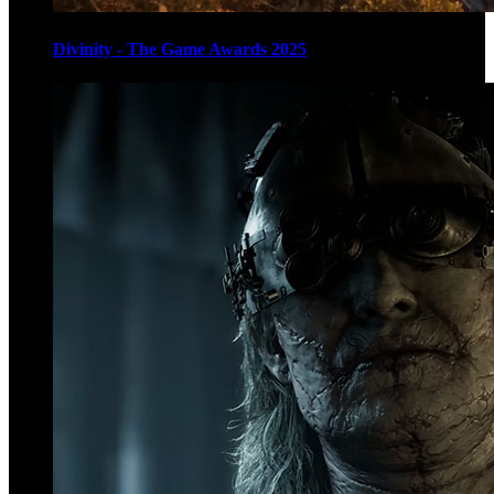
Divinity - The Game Awards 2025