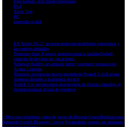
lego ninjago pelicula el videojuego
PS4
Xbox One
PC
nintendo switch
Artículos relacionados (por etiqueta)
EA Sports FC 27 se pone serio con la defensa automática y
los centros asistidos
Nintendo tiene 4 juegos gratuitos para la familia Switch
capaces de devorar tus vacaciones
Splatoon Raiders se arma de tinta y comparte semana con
Avatar Legends
Nintendo prepara un nuevo modelo de Switch 2 en Europa
mientras despide a la primera Switch
Switch 2 se prepara para una revisión en Europa mientras el
modelo original dejará de venderse
Más en esta categoría:
« Descubre el primer video de juego de Dragon Quest Builders para
Nintendo Switch
Dragon's Crown Pro también estrena sus primeras