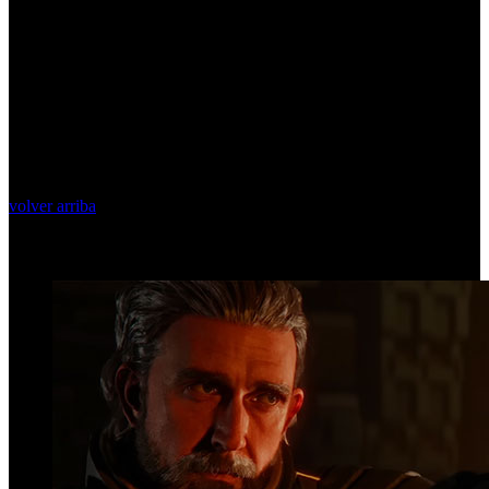
volver arriba
Top Videos