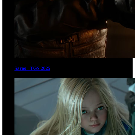
Saros - TGS 2025