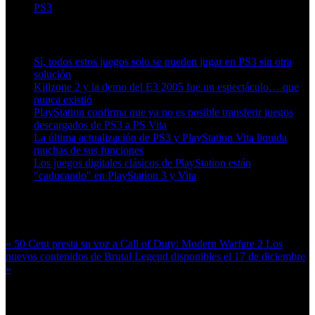
PS3
Artículos relacionados (por etiqueta)
Sí, todos estos juegos solo se pueden jugar en PS3 sin otra
solución
Killzone 2 y la demo del E3 2005 fue un espectáculo… que
nunca existió
PlayStation confirma que ya no es posible transferir juegos
descargados de PS3 a PS Vita
La última actualización de PS3 y PlayStation Vita liquida
muchas de sus funciones
Los juegos digitales clásicos de PlayStation están
"caducando" en PlayStation 3 y Vita
Más en esta categoría:
« 50 Cent presta su voz a Call of Duty: Modern Warfare 2
Los
nuevos contenidos de Brutal Legend disponibles el 17 de diciembre
»