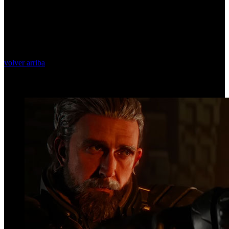
volver arriba
Top Videos