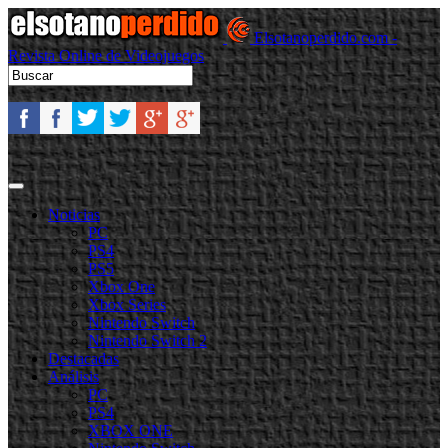
Elsotanoperdido.com -
Revista Online de Videojuegos
Noticias
PC
PS4
PS5
Xbox One
Xbox Series
Nintendo Switch
Nintendo Switch 2
Destacadas
Análisis
PC
PS4
XBOX ONE