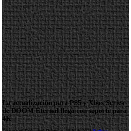
La actualización para PS5 y Xbox Series
de DOOM Eternal llega con soporte para
4K
Escrito por Redacción
Domingo, 13 Junio 2021
Noticias