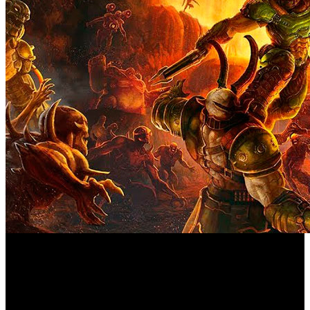
Durante la conferencia de Microsoft en el E3 2021,
también se dedicó un espacio a los productos Bethesda que
DOOM
puedes encontrar en el mercado, por ejemplo ‘
Eternal
’, que recibirá muy pronto una actualización