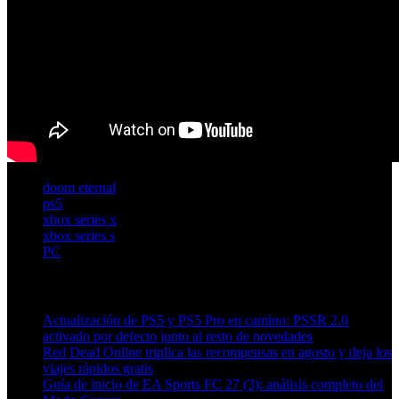
doom eternal
ps5
xbox series x
xbox series s
PC
Artículos relacionados (por etiqueta)
Actualización de PS5 y PS5 Pro en camino: PSSR 2.0
activado por defecto junto al resto de novedades
Red Dead Online triplica las recompensas en agosto y deja los
viajes rápidos gratis
Guía de inicio de EA Sports FC 27 (3): análisis completo del