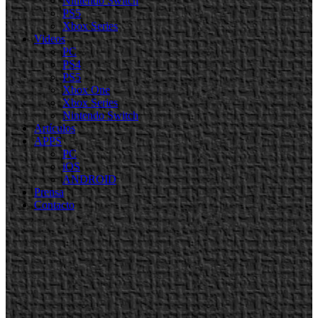
Nintendo Switch
PS5
Xbox Series
Videos
PC
PS4
PS5
Xbox One
Xbox Series
Nintendo Switch
Artículos
APPS
PC
iOS
ANDROID
Prensa
Contacto