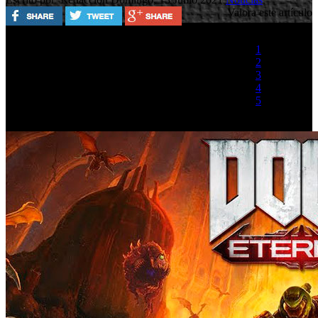
Valora este artículo
1
2
3
4
5
(1 Voto)