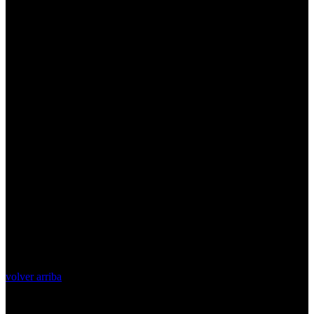
volver arriba
Top Videos