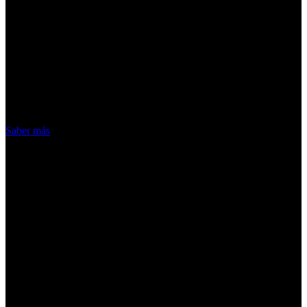
¡Atención! Las cookies nos permiten
ofrecer nuestros servicios. Al utilizar
nuestros servicios, aceptas el uso que
hacemos de las cookies
Acepto
Saber más