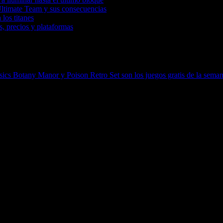
Ultimate Team y sus consecuencias
 los titanes
, precios y plataformas
sics
Botany Manor y Poison Retro Set son los juegos gratis de la sema