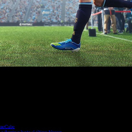
on modos de club, selecciones y multijugador en local o en lín
GameCube
a iluminar hasta el último bloque