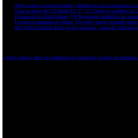
Xbox quiere su propio platino y trabaja en una recompensa al es
Guía de inicio de EA Sports FC 27 (2): Todos los cambios de 
El anuncio de Final Fantasy VII Revelation multiplica las ven
La nueva expansión de Mafia: The Old Country promete llenar
Hot Wheels Infinite Rush revela campaña, clases de vehículos y
Más en esta categoría:
« Final Fantasy tiene un problema: los jugadores jóvenes no terminan 