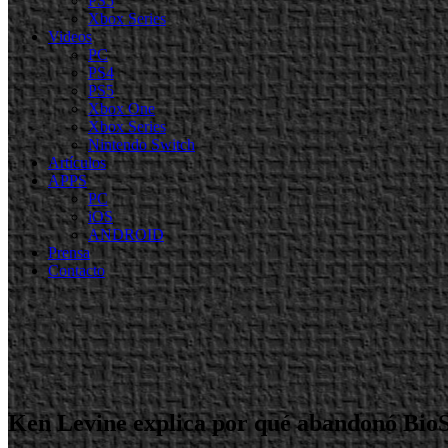
PS5
Xbox Series
Videos
PC
PS4
PS5
Xbox One
Xbox Series
Nintendo Switch
Artículos
APPS
PC
iOS
ANDROID
Prensa
Contacto
Ken Levine explica por qué abandonó BioSh