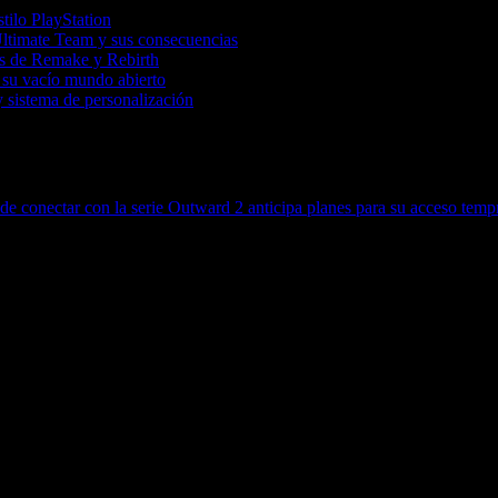
tilo PlayStation
Ultimate Team y sus consecuencias
tas de Remake y Rebirth
 su vacío mundo abierto
 sistema de personalización
de conectar con la serie
Outward 2 anticipa planes para su acceso tem