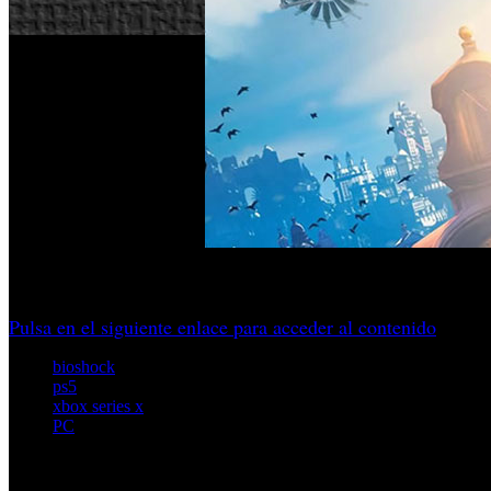
El creador de la franquicia asegura que se alejó de la serie 
Pulsa en el siguiente enlace para acceder al contenido
bioshock
ps5
xbox series x
PC
Artículos relacionados (por etiqueta)