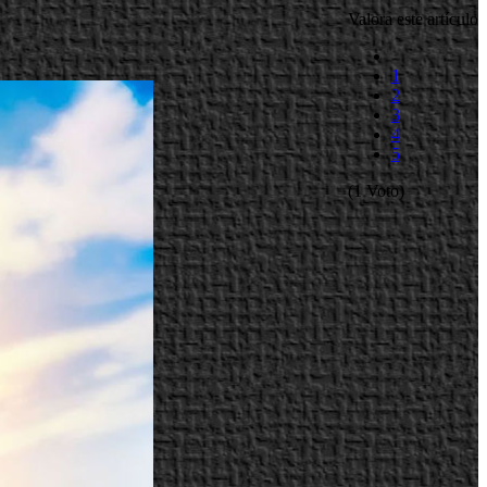
Valora este artículo
1
2
3
4
5
(1 Voto)