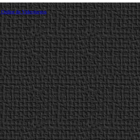
a Online de Videojuegos