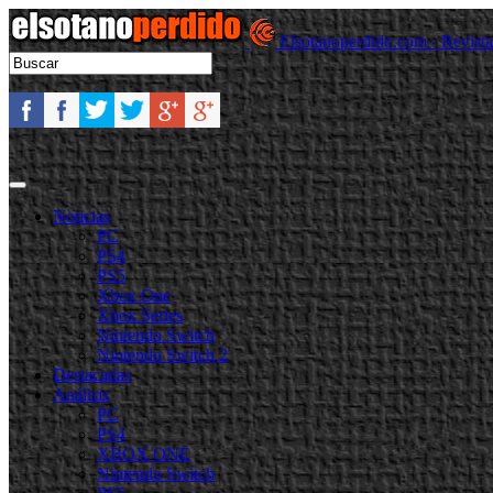
Elsotanoperdido.com - Revist
Noticias
PC
PS4
PS5
Xbox One
Xbox Series
Nintendo Switch
Nintendo Switch 2
Destacadas
Análisis
PC
PS4
XBOX ONE
Nintendo Switch