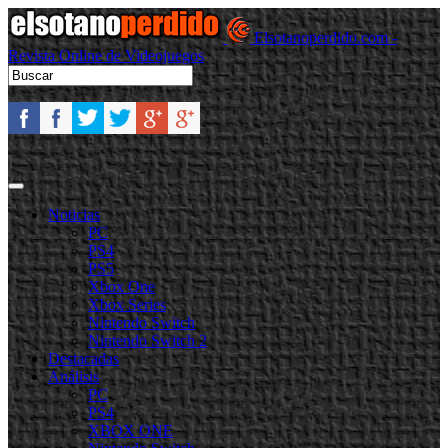
Elsotanoperdido.com -
Revista Online de Videojuegos
Noticias
PC
PS4
PS5
Xbox One
Xbox Series
Nintendo Switch
Nintendo Switch 2
Destacadas
Análisis
PC
PS4
XBOX ONE