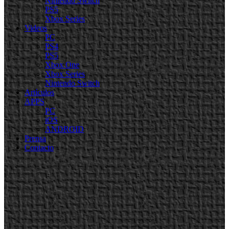
Nintendo Switch
PS5
Xbox Series
Videos
PC
PS4
PS5
Xbox One
Xbox Series
Nintendo Switch
Artículos
APPS
PC
iOS
ANDROID
Prensa
Contacto