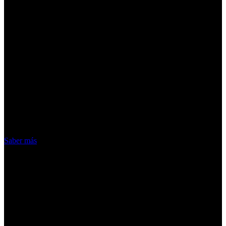
¡Atención! Las cookies nos permiten
ofrecer nuestros servicios. Al utilizar
nuestros servicios, aceptas el uso que
hacemos de las cookies
Acepto
Saber más