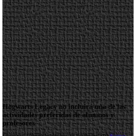
Hogwarts Legacy no incluirá una de las
actividades preferidas de alumnos y
profesores
Escrito por Alberto Yánez
Martes, 06 Septiembre 2022
Noticias