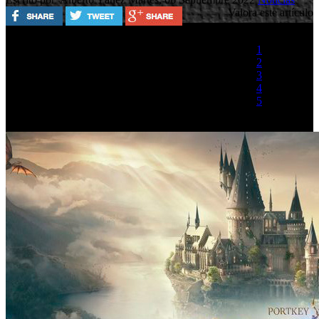
Valora este artículo
1
2
3
4
5
(2 votos)