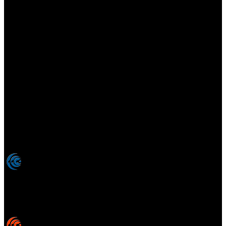
Elsotanoperdido.com es una revista de apoyo para medios
colaboradores de elsotanoperdido News And Videogames,
agencia editora y distribuidora de noticias relacionadas con la
industria del videojuego para medios generalistas. Prohibida la
reproducción total o parcial de estos contenidos sin el permiso
expreso de los autores. Todos los nombres comerciales, marcas,
imágenes, logos y signos distintivos que aparecen en este sitio web
están expresamente
autorizados, registrados y pertenecen son