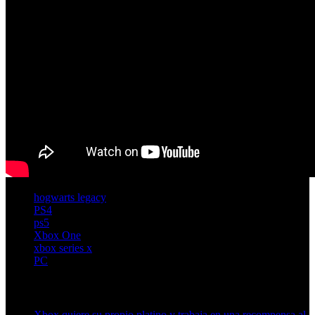
hogwarts legacy
PS4
ps5
Xbox One
xbox series x
PC
Artículos relacionados (por etiqueta)
Xbox quiere su propio platino y trabaja en una recompensa al