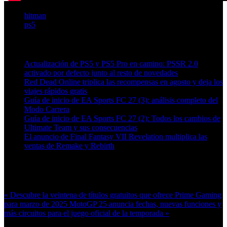
hitman
ps5
Artículos relacionados (por etiqueta)
Actualización de PS5 y PS5 Pro en camino: PSSR 2.0
activado por defecto junto al resto de novedades
Red Dead Online triplica las recompensas en agosto y deja los
viajes rápidos gratis
Guía de inicio de EA Sports FC 27 (3): análisis completo del
Modo Carrera
Guía de inicio de EA Sports FC 27 (2): Todos los cambios de
Ultimate Team y sus consecuencias
El anuncio de Final Fantasy VII Revelation multiplica las
ventas de Remake y Rebirth
Más en esta categoría:
« Descubre la veintena de títulos gratuitos que ofrece Prime Gaming
para marzo de 2025
MotoGP 25 anuncia fechas, nuevas funciones y
más circuitos para el juego oficial de la temporada »