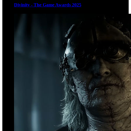
Divinity - The Game Awards 2025