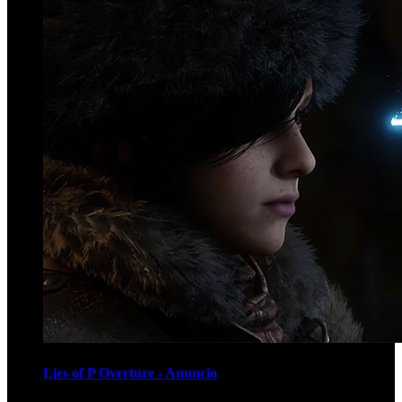
Lies of P Overture - Anuncio