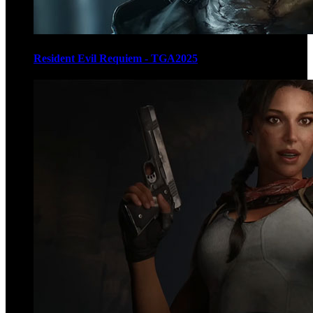
Resident Evil Requiem - TGA2025