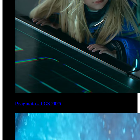
Pragmata - TGS 2025