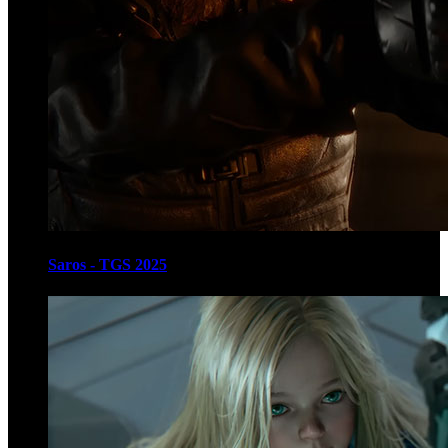
Saros - TGS 2025