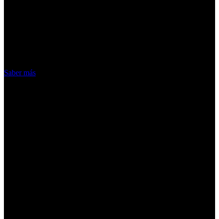
¡Atención! Las cookies nos permiten
ofrecer nuestros servicios. Al utilizar
nuestros servicios, aceptas el uso que
hacemos de las cookies
Acepto
Saber más