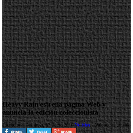
Heavy Rain estrena página Web y
anuncia la edición coleccionista
Escrito por
Domingo, 17 Enero 2010
Noticias
Valora este artículo