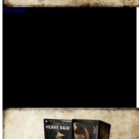
Web oficial
del juego, un portal lleno de contenidos e informaciones
relativas al título. Como plato fuerte, la página nos propone la
experiencia denominada 4 Días, donde a partir del 26 de enero y
durante tres semanas, se plantearan diferentes misterios que
tendremos que resolver en un periodo máximo de cuatro días que
comienzan el martes de cada semana, y terminan el viernes. Además
de esta interesante iniciativa, todos los usuarios que se registren
recibirán un código que se podrá canjear por una camiseta exclusiva
para nuestro avatar en Home.
En otro orden de cosas, también se ha presentado la Edición
Coleccionista exclusiva para territorio europeo. Esta edición incluirá
El Taxidermista, un capitulo descargable que se utilizo en el E3 para
la presentación del juego en sociedad, un book de notas que nos
ayudará en la resolución de los casos, la banda sonora grabada en
los estudios Abbey Road, un tema dinámico para el XMB de PS3, y
una copia del juego en una espectacular caja con efecto de gotas de
lluvia en tres dimensiones.