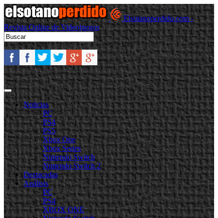
Elsotanoperdido.com -
Revista Online de Videojuegos
Noticias
PC
PS4
PS5
Xbox One
Xbox Series
Nintendo Switch
Nintendo Switch 2
Destacadas
Análisis
PC
PS4
XBOX ONE