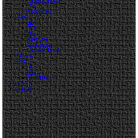
Nintendo Switch
PS5
Xbox Series
Videos
PC
PS4
PS5
Xbox One
Xbox Series
Nintendo Switch
Artículos
APPS
PC
iOS
ANDROID
Prensa
Contacto