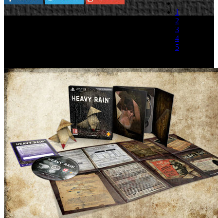
1
Plataforma:
PlayStation 3
2
3
Sony y Quantic Dream han puesto toda la
4
maquinaria promocional a funcionar a un mes del
5
lanzamiento del título, que llegará el próximo 25
de febrero. Para comenzar se ha abierto la pagina
(0 votos)