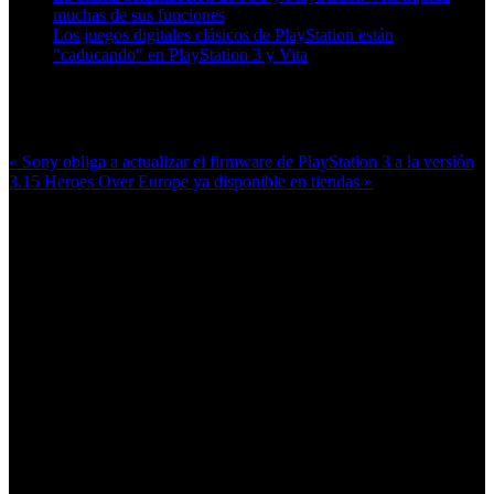
muchas de sus funciones
Los juegos digitales clásicos de PlayStation están
"caducando" en PlayStation 3 y Vita
Más en esta categoría:
« Sony obliga a actualizar el firmware de PlayStation 3 a la versión
3.15
Heroes Over Europe ya disponible en tiendas »