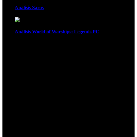
Análisis Saros
Análisis World of Warships: Legends PC
1