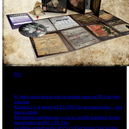
PS3
Artículos relacionados (por etiqueta)
Sí, todos estos juegos solo se pueden jugar en PS3 sin otra
solución
Killzone 2 y la demo del E3 2005 fue un espectáculo… que
nunca existió
PlayStation confirma que ya no es posible transferir juegos
descargados de PS3 a PS Vita
La última actualización de PS3 y PlayStation Vita liquida