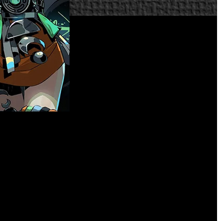
de recibir nominaciones y premios en importantes ceremonias
vista asimétrica y acción, además de mucha hechicería del
es necesario que el jugador haya experimentado la primera
 profundidad, en ‘Hades II’, controlaremos a Melinoë, una
ena de acción en el Inframundo de la mitología griega y sus