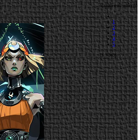
Valora este artículo
1
2
3
4
5
(1 Voto)