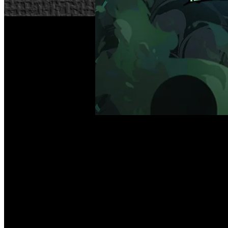
Hades 
Supergiant Games ha revelado las características de ‘
dentro del sector. Si conoces la propuesta anterior, est
inframundo.
Continuación directa
El videojuego es una secuela directa de los eventos fina
iteración, no faltarán referencias y conexiones con el p
princesa inmortal en su intento por derrotar al siniestro 