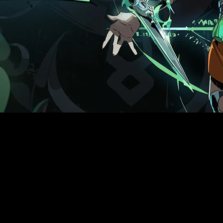
II
’, la secuela del juego lanzado en 2020 que no ha dejado 
a nueva aventura promete mantener el estilo rogue-lite con 
les de ‘Hades’, y aunque desde el estudio defienden que no 
rimer título. Mientras exploramos un mundo mítico con mayor
Titán del Tiempo, sobre una experiencia totalmente nueva y ll