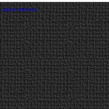
a Online de Videojuegos