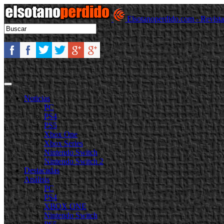
Elsotanoperdido.com - Revist
Noticias
PC
PS4
PS5
Xbox One
Xbox Series
Nintendo Switch
Nintendo Switch 2
Destacadas
Análisis
PC
PS4
XBOX ONE
Nintendo Switch