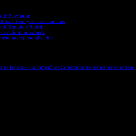
tilo PlayStation
Ultimate Team y sus consecuencias
tas de Remake y Rebirth
 su vacío mundo abierto
 sistema de personalización
dor de BioShock
La comisión de Comercio norteamericana pisa el freno 