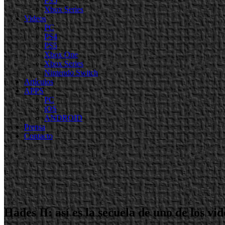
PS5
Xbox Series
Videos
PC
PS4
PS5
Xbox One
Xbox Series
Nintendo Switch
Artículos
APPS
PC
iOS
ANDROID
Prensa
Contacto
Hades II: así es la secuela de uno de los v