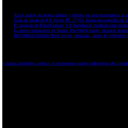
Artículos relacionados (por etiqueta)
Xbox quiere su propio platino y trabaja en una recompensa al es
Guía de inicio de EA Sports FC 27 (2): Todos los cambios de 
El anuncio de Final Fantasy VII Revelation multiplica las ven
La nueva expansión de Mafia: The Old Country promete llenar
Hot Wheels Infinite Rush revela campaña, clases de vehículos y
Más en esta categoría:
« Judas: descubre como es el prometedor nuevo videojuego del crea