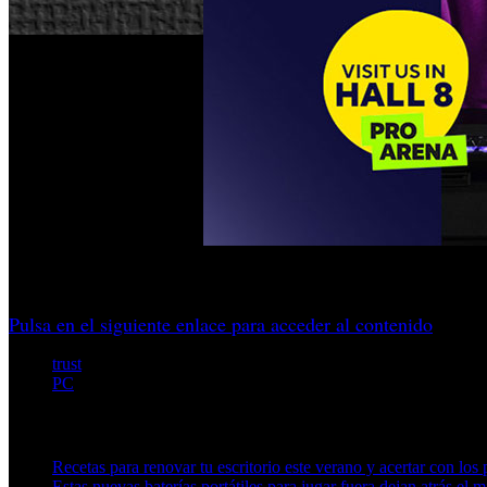
Colaboración con Freaks 4U Gaming y espacios para perfiles 
Pulsa en el siguiente enlace para acceder al contenido
trust
PC
Artículos relacionados (por etiqueta)
Recetas para renovar tu escritorio este verano y acertar con los 
Estas nuevas baterías portátiles para jugar fuera dejan atrás el 