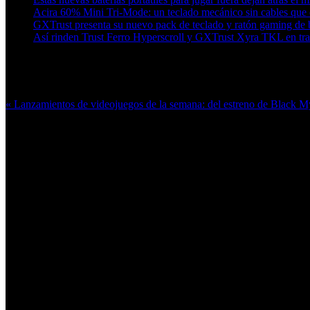
Acira 60% Mini Tri-Mode: un teclado mecánico sin cables que ca
GXTrust presenta su nuevo pack de teclado y ratón gaming de b
Así rinden Trust Ferro Hyperscroll y GXTrust Xyra TKL en tra
Más en esta categoría:
« Lanzamientos de videojuegos de la semana: del estreno de Black