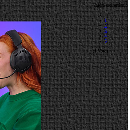
Valora este artículo
1
2
3
4
5
(1 Voto)