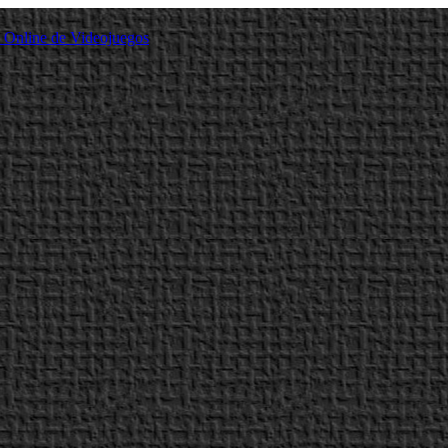
a Online de Videojuegos