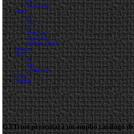
PS5
Xbox Series
Videos
PC
PS4
PS5
Xbox One
Xbox Series
Nintendo Switch
Artículos
APPS
PC
iOS
ANDROID
Prensa
Contacto
GXTrust presentará un amplio catálogo d