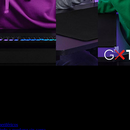
competitivos, relajados, alta ambientación y superhéroes.
periféricos
miedo a quedarse sin carga