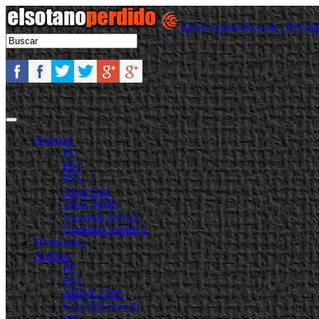
Elsotanoperdido.com - Revist
Noticias
PC
PS4
PS5
Xbox One
Xbox Series
Nintendo Switch
Nintendo Switch 2
Destacadas
Análisis
PC
PS4
XBOX ONE
Nintendo Switch