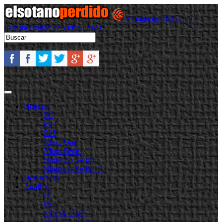
Elsotanoperdido.com -
Revista Online de Videojuegos
Noticias
PC
PS4
PS5
Xbox One
Xbox Series
Nintendo Switch
Nintendo Switch 2
Destacadas
Análisis
PC
PS4
XBOX ONE