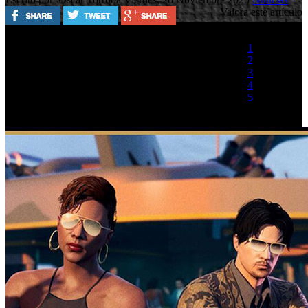
Valora este artículo
1
2
3
4
5
(1 Voto)