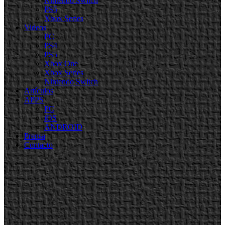
Nintendo Switch
PS5
Xbox Series
Videos
PC
PS4
PS5
Xbox One
Xbox Series
Nintendo Switch
Artículos
APPS
PC
iOS
ANDROID
Prensa
Contacto