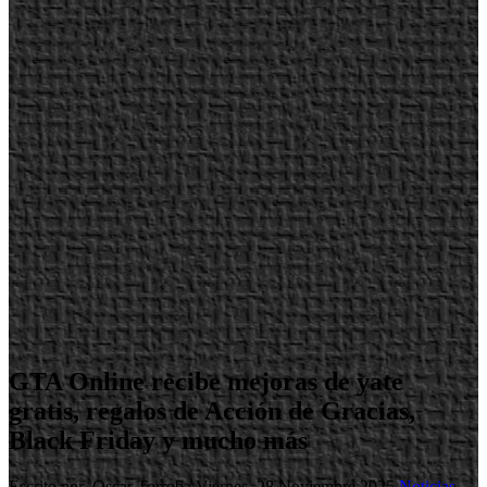
GTA Online recibe mejoras de yate
gratis, regalos de Acción de Gracias,
Black Friday y mucho más
Escrito por Oscar Torroba
Viernes, 28 Noviembre 2025
Noticias