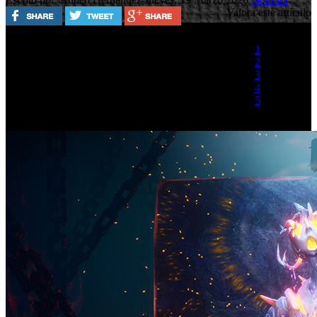
Valora este artículo
1
2
3
4
5
(1 Voto)