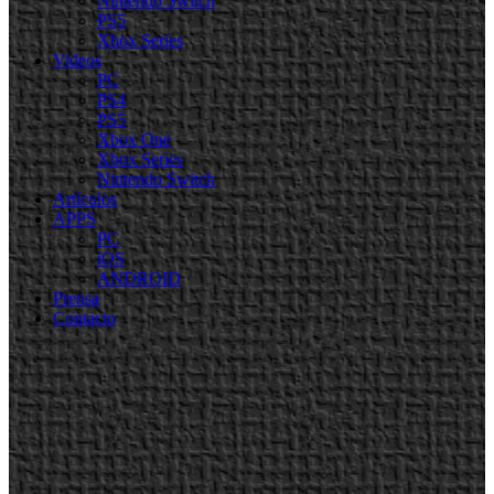
Nintendo Switch
PS5
Xbox Series
Videos
PC
PS4
PS5
Xbox One
Xbox Series
Nintendo Switch
Artículos
APPS
PC
iOS
ANDROID
Prensa
Contacto