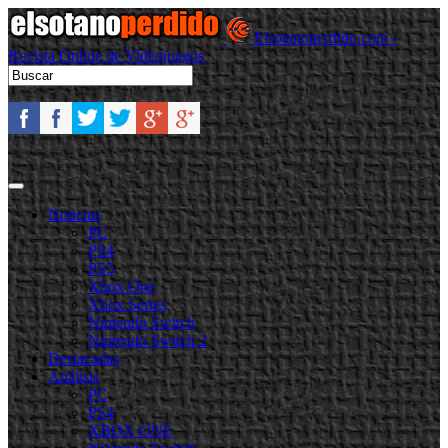
Elsotanoperdido.com -
Revista Online de Videojuegos
Noticias
PC
PS4
PS5
Xbox One
Xbox Series
Nintendo Switch
Nintendo Switch 2
Destacadas
Análisis
PC
PS4
XBOX ONE