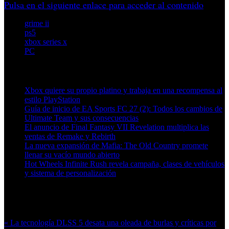
Pulsa en el siguiente enlace para acceder al contenido
grime ii
ps5
xbox series x
PC
Artículos relacionados (por etiqueta)
Xbox quiere su propio platino y trabaja en una recompensa al
estilo PlayStation
Guía de inicio de EA Sports FC 27 (2): Todos los cambios de
Ultimate Team y sus consecuencias
El anuncio de Final Fantasy VII Revelation multiplica las
ventas de Remake y Rebirth
La nueva expansión de Mafia: The Old Country promete
llenar su vacío mundo abierto
Hot Wheels Infinite Rush revela campaña, clases de vehículos
y sistema de personalización
Más en esta categoría:
« La tecnología DLSS 5 desata una oleada de burlas y críticas por