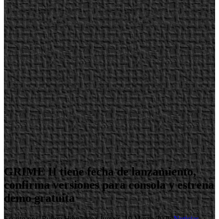
GRIME II tiene fecha de lanzamiento,
confirma versiones para consola y estrena
demo gratuita
Escrito por Ruben Hernandez
Jueves, 19 Marzo 2026
Noticias