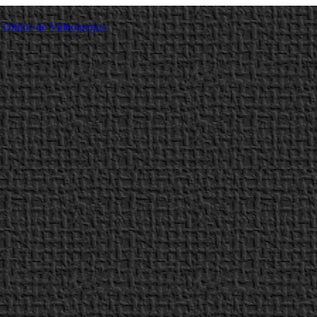
a Online de Videojuegos