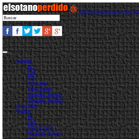
Elsotanoperdido.com - Revist
Noticias
PC
PS4
PS5
Xbox One
Xbox Series
Nintendo Switch
Nintendo Switch 2
Destacadas
Análisis
PC
PS4
XBOX ONE
Nintendo Switch