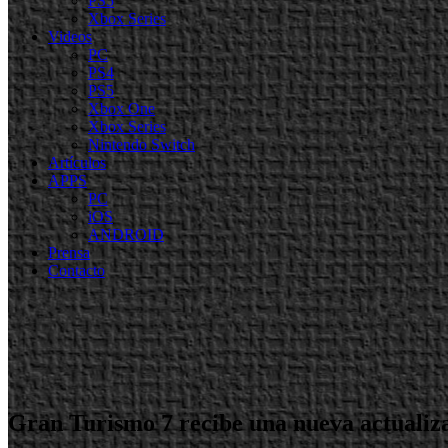
PS5
Xbox Series
Videos
PC
PS4
PS5
Xbox One
Xbox Series
Nintendo Switch
Artículos
APPS
PC
iOS
ANDROID
Prensa
Contacto
Gran Turismo 7 recibe una nueva actualiza