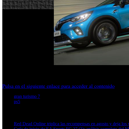
Entre las novedades hay desde deportivos clásicos hasta ve
Pulsa en el siguiente enlace para acceder al contenido
gran turismo 7
ps5
Artículos relacionados (por etiqueta)
Red Dead Online triplica las recompensas en agosto y deja los v
Guía de inicio de EA Sports FC 27 (3): análisis completo del 