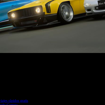
hículos más modernos, así como nuevas pruebas en Circuitos 
iajes rápidos gratis
Modo Carrera