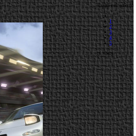
Valora este artículo
1
2
3
4
5
(1 Voto)