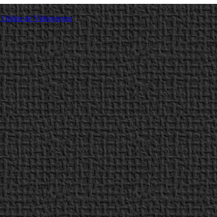
a Online de Videojuegos