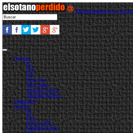
Elsotanoperdido.com - Revist
Noticias
PC
PS4
PS5
Xbox One
Xbox Series
Nintendo Switch
Nintendo Switch 2
Destacadas
Análisis
PC
PS4
XBOX ONE
Nintendo Switch