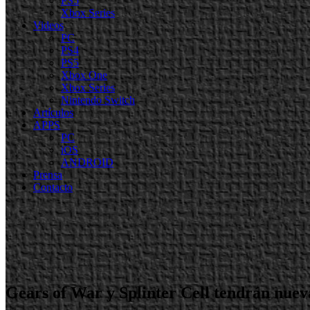
PS5
Xbox Series
Videos
PC
PS4
PS5
Xbox One
Xbox Series
Nintendo Switch
Artículos
APPS
PC
iOS
ANDROID
Prensa
Contacto
Gears of War y Splinter Cell tendrán nuev