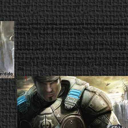
Entre partida y partida se recomienda hacer una pausa para de
mejor manera que descansar y relajarnos que leyendo una nove
Hoy se han puesto en venta las nuevas novelas de Gears of Wa
El libro de Gears of War lleva como título Jacinto’s Remnant,
historia a partir del fin del segundo juego. Su precio son 15$.
Por su parte, la novela de Tom Clancy llevará como apellido 
nombre. La novela se lanzará el próximo 27 de octubre a un p
año.