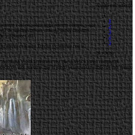
Valora este artículo
1
scansar y así no sobrecargar nuestro cuerpo, y que
2
la de nuestros héroes videojueguiles favoritos.
3
r y Splinter Cell.
4
5
 su autora es Karen Traviss y continua con la
(0 votos)
Conviction y será la primera vez que novela y juego compartan
recio de 10$, mientras que el juego se lanzará en otoño de este mismo