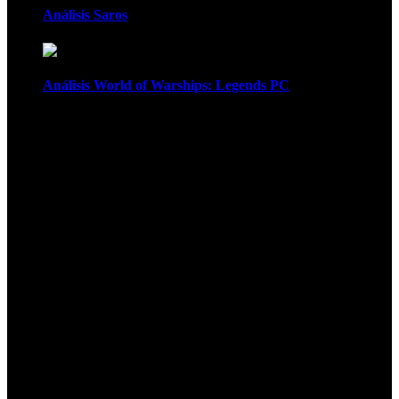
Análisis Saros
Análisis World of Warships: Legends PC
1
¡Atención! Las cookies nos permiten