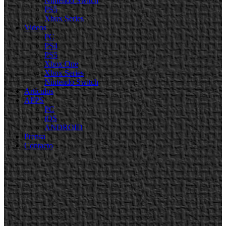
Nintendo Switch
PS5
Xbox Series
Videos
PC
PS4
PS5
Xbox One
Xbox Series
Nintendo Switch
Artículos
APPS
PC
iOS
ANDROID
Prensa
Contacto