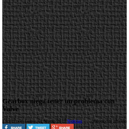
Gearbox niega tener un problema con
Valve
Escrito por
Lunes, 01 Marzo 2010
Noticias
Valora este artículo