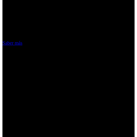
ofrecer nuestros servicios. Al utilizar
nuestros servicios, aceptas el uso que
hacemos de las cookies
Acepto
Saber más