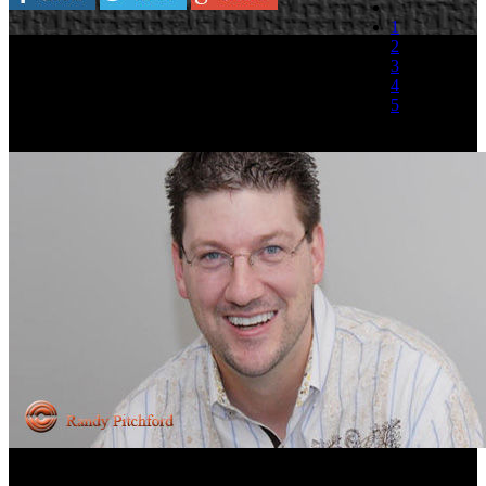
1
Plataforma:
Industria
2
3
Randy Pitchford, presidente de Gearbox
4
Software, ha negado que existan problemas entre
5
su compañía y Valve Software, creadores de
Half-Life y propietarios del servicio de descargas
(0 votos)
Steam.