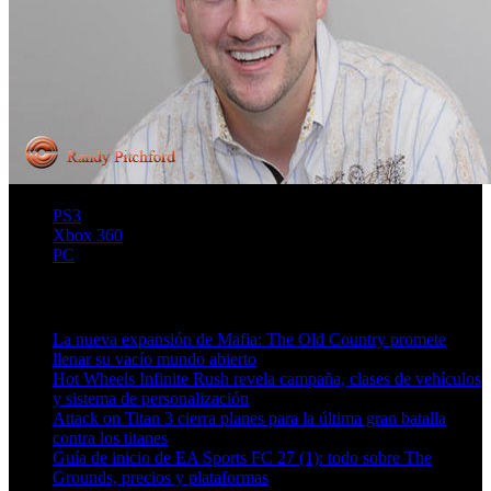
PS3
Xbox 360
PC
Artículos relacionados (por etiqueta)
La nueva expansión de Mafia: The Old Country promete
llenar su vacío mundo abierto
Hot Wheels Infinite Rush revela campaña, clases de vehículos
y sistema de personalización
Attack on Titan 3 cierra planes para la última gran batalla
contra los titanes
Guía de inicio de EA Sports FC 27 (1): todo sobre The
Grounds, precios y plataformas