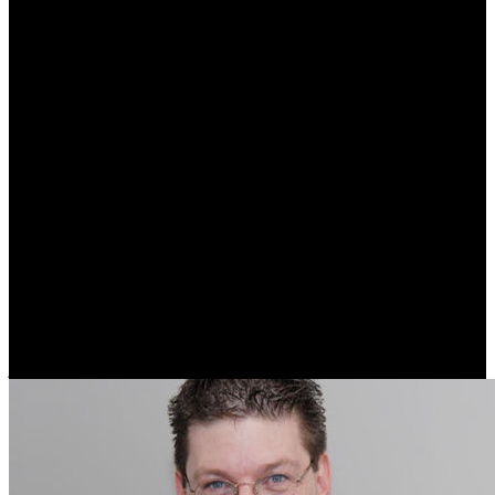
En unas recientes declaraciones a MCV, el máximo responsable de
Gearbox ha negado que exista un problema entre las compañías,
aunque en numerosas ocasiones Pitchford ha cargado contra Valve y
Steam, por el dominio que la plataforma de descargas digitales para
PC tiene en el mercado y por la falta de apoyo de la desarrolladora a
PlayStation 3.
La culpable de este enrarecido ambiente entre las empresas, como
no podía ser de otra forma es otra vez la prensa, que según
Pitchford, busca ante todo el titular polémico, más si cabe cuando se
traspasa el límite del máximo respeto.
"Mi punto de vista ahora es lo asombroso y lo bien que los
periodistas de juegos entienden cuáles son los botones rojos que
pulsar, y pulsarlos para motivar a los lectores. Estoy muy
impresionado con ello". Sobre dejar de realizar declaraciones
polémicas con las que asegurarse un titular en la prensa
especializada prácticamente todas las semanas cuando tienen un
juego en proyecto o a punto de salir, no ha dicho nada.