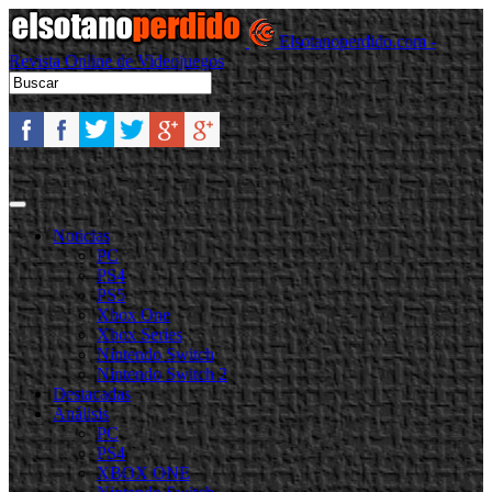
Elsotanoperdido.com -
Revista Online de Videojuegos
Noticias
PC
PS4
PS5
Xbox One
Xbox Series
Nintendo Switch
Nintendo Switch 2
Destacadas
Análisis
PC
PS4
XBOX ONE