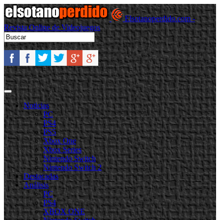
Elsotanoperdido.com -
Revista Online de Videojuegos
Noticias
PC
PS4
PS5
Xbox One
Xbox Series
Nintendo Switch
Nintendo Switch 2
Destacadas
Análisis
PC
PS4
XBOX ONE