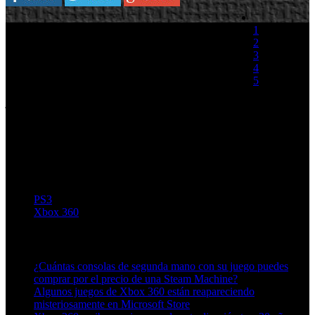
Esta mañana hemos podido saber que el 17 de
1
septiembre tendremos la oportunidad de probar la
2
demo jugable de Brütal Legend. Más tarde,
3
durante la conferencia de EA en la GamesCom
4
nos han mostrado el más reciente trailer del juego
5
en el que podemos apreciar un mamut a modo de
jefe final y muy brevemente el modo
(0 votos)
multijugador que hará gala el juego.
Brütal Legend llegará el 13 de Rockoctubre para Xbox 360 y PS3.
{flv}BrutalegendGCtrai+brutallegendcapt.jpg"
showstop="true{/flv}
PS3
Xbox 360
Artículos relacionados (por etiqueta)
¿Cuántas consolas de segunda mano con su juego puedes
comprar por el precio de una Steam Machine?
Algunos juegos de Xbox 360 están reapareciendo
misteriosamente en Microsoft Store