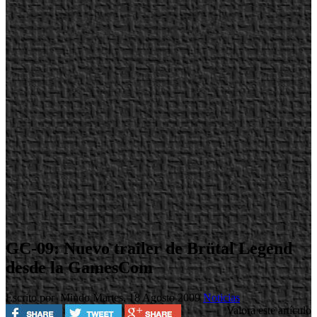
GC-09: Nuevo trailer de Brütal Legend
desde la GamesCom
Escrito por Mindo
Martes, 18 Agosto 2009
Noticias
Valora este artículo