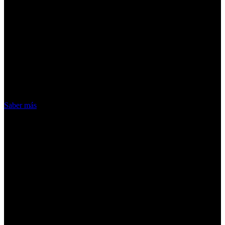
¡Atención! Las cookies nos permiten
ofrecer nuestros servicios. Al utilizar
nuestros servicios, aceptas el uso que
hacemos de las cookies
Acepto
Saber más