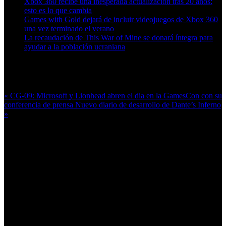
Xbox 360 recibe una inesperada actualización tras 20 años:
esto es lo que cambia
Games with Gold dejará de incluir videojuegos de Xbox 360
una vez terminado el verano
La recaudación de This War of Mine se donará íntegra para
ayudar a la población ucraniana
Más en esta categoría:
« CG-09: Microsoft y Lionhead abren el dia en la GamesCon con su
conferencia de prensa
Nuevo diario de desarrollo de Dante’s Inferno
»