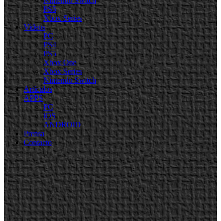
Nintendo Switch
PS5
Xbox Series
Videos
PC
PS4
PS5
Xbox One
Xbox Series
Nintendo Switch
Artículos
APPS
PC
iOS
ANDROID
Prensa
Contacto