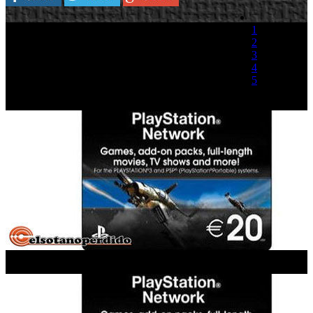
Durante la conferencia de Sony se ha revelado
1
que finalmente las tarjetas prepago para PSN
2
llegarán a Europa en dos formatos, de 20 y 50€,
3
aunque lo que no se ha comentado ha sido la
4
fecha exacta.
5
Estas tarjetas permitirán comprar contenidos
(0 votos)
adicionales, películas, programas de televisión y muchas cosas más.