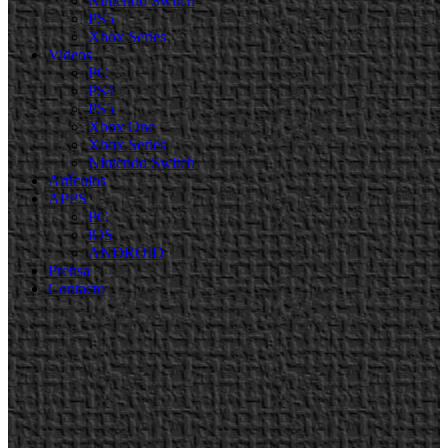
Nintendo Switch
PS5
Xbox Series
Videos
PC
PS4
PS5
Xbox One
Xbox Series
Nintendo Switch
Artículos
APPS
PC
iOS
ANDROID
Prensa
Contacto