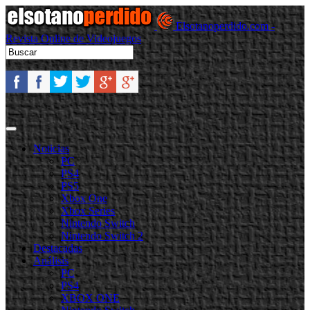
Elsotanoperdido.com -
Revista Online de Videojuegos
Noticias
PC
PS4
PS5
Xbox One
Xbox Series
Nintendo Switch
Nintendo Switch 2
Destacadas
Análisis
PC
PS4
XBOX ONE