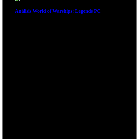
Análisis World of Warships: Legends PC
1
¡Atención! Las cookies nos permiten
ofrecer nuestros servicios. Al utilizar
nuestros servicios, aceptas el uso que