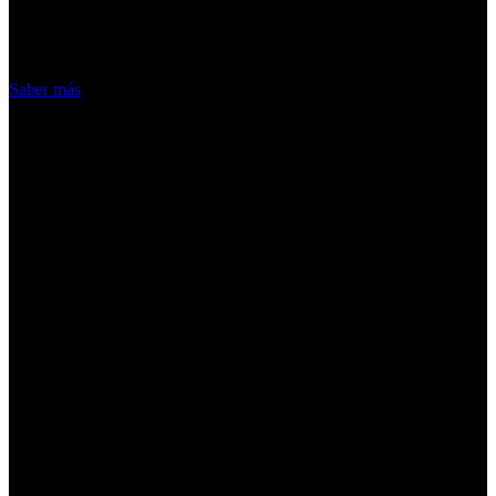
hacemos de las cookies
Acepto
Saber más