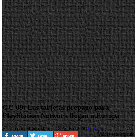
GC-09: Las tarjetas prepago para
PlayStation Network llegan a Europa
Escrito por Mindo
Martes, 18 Agosto 2009
Noticias
Valora este artículo