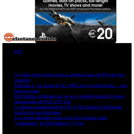
PS3
Artículos relacionados (por etiqueta)
Sí, todos estos juegos solo se pueden jugar en PS3 sin otra
solución
Killzone 2 y la demo del E3 2005 fue un espectáculo… que
nunca existió
PlayStation confirma que ya no es posible transferir juegos
descargados de PS3 a PS Vita
La última actualización de PS3 y PlayStation Vita liquida
muchas de sus funciones
Los juegos digitales clásicos de PlayStation están
"caducando" en PlayStation 3 y Vita