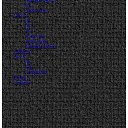
Nintendo Switch
PS5
Xbox Series
Videos
PC
PS4
PS5
Xbox One
Xbox Series
Nintendo Switch
Artículos
APPS
PC
iOS
ANDROID
Prensa
Contacto