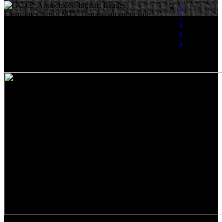
1
Electronics Arts y MTV Games han anunciado
2
Singstar: The Beatles, lo que supone otro
3
homenaje a la mítica banda de Liverpool como
4
Rock band Beatles. El nuevo juego musical
5
basado en la banda llegara este mismo año a
PlayStation 3, ya que está previsto que vea la luz
(0 votos)
durante el próximo mes de Septiembre.