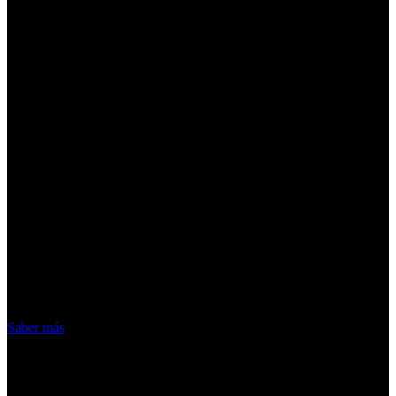
¡Atención! Las cookies nos permiten
ofrecer nuestros servicios. Al utilizar
nuestros servicios, aceptas el uso que
hacemos de las cookies
Acepto
Saber más