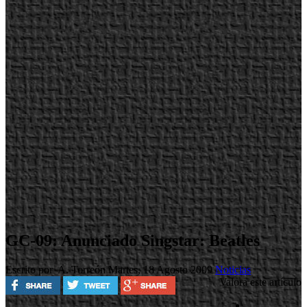
GC-09: Anunciado Singstar: Beatles
Escrito por A. Torreón
Martes, 18 Agosto 2009
Noticias
Valora este artículo