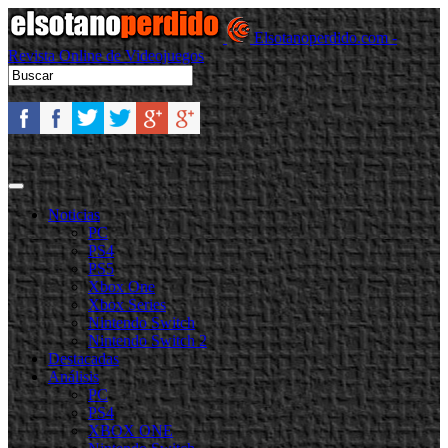
Elsotanoperdido.com -
Revista Online de Videojuegos
Noticias
PC
PS4
PS5
Xbox One
Xbox Series
Nintendo Switch
Nintendo Switch 2
Destacadas
Análisis
PC
PS4
XBOX ONE