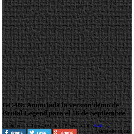
GC-09: Anunciada la versión demo de
Brütal Legend para el 16 de Septiembre
Escrito por A. Torreón
Martes, 18 Agosto 2009
Noticias
Valora este artículo