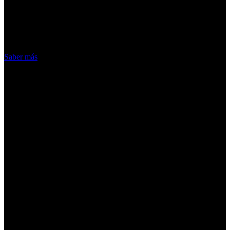
nuestros servicios, aceptas el uso que
hacemos de las cookies
Acepto
Saber más