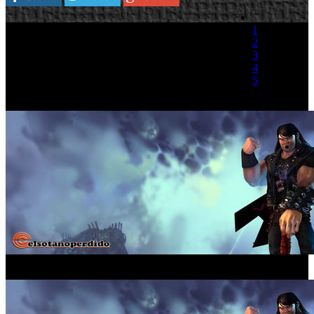
Electronic Arts y Double Fine, han confirmado
1
que la demo de Brütal Legend llegara a las
2
plataformas de descarga digitales de PlayStation
3
3 y Xbox 360 el próximo 16 de Septiembre.
4
Ademas se anuncia que la salida del título se
5
mantiene el 16 de Octubre para territorio
europeo, con lo que las peleas legales con
(0 votos)
Activision no van a afectar al lanzamiento final del esperado juego
de Tim Schafer