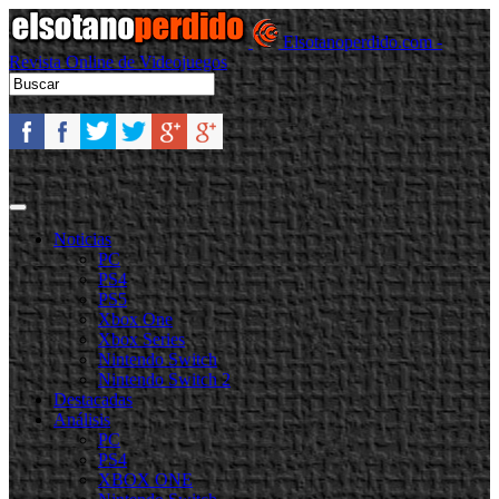
Elsotanoperdido.com -
Revista Online de Videojuegos
Noticias
PC
PS4
PS5
Xbox One
Xbox Series
Nintendo Switch
Nintendo Switch 2
Destacadas
Análisis
PC
PS4
XBOX ONE