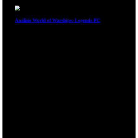
Análisis World of Warships: Legends PC
1
¡Atención! Las cookies nos permiten
ofrecer nuestros servicios. Al utilizar