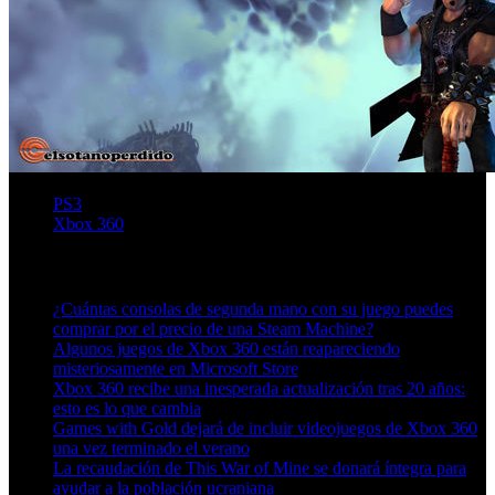
PS3
Xbox 360
Artículos relacionados (por etiqueta)
¿Cuántas consolas de segunda mano con su juego puedes
comprar por el precio de una Steam Machine?
Algunos juegos de Xbox 360 están reapareciendo
misteriosamente en Microsoft Store
Xbox 360 recibe una inesperada actualización tras 20 años:
esto es lo que cambia
Games with Gold dejará de incluir videojuegos de Xbox 360
una vez terminado el verano
La recaudación de This War of Mine se donará íntegra para
ayudar a la población ucraniana