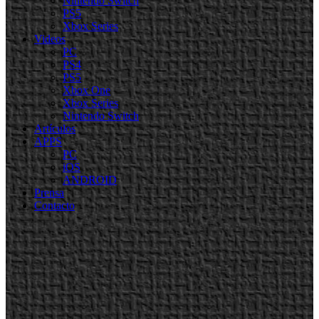
Nintendo Switch
PS5
Xbox Series
Videos
PC
PS4
PS5
Xbox One
Xbox Series
Nintendo Switch
Artículos
APPS
PC
iOS
ANDROID
Prensa
Contacto