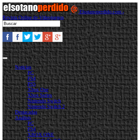
Elsotanoperdido.com -
Revista Online de Videojuegos
Noticias
PC
PS4
PS5
Xbox One
Xbox Series
Nintendo Switch
Nintendo Switch 2
Destacadas
Análisis
PC
PS4
XBOX ONE