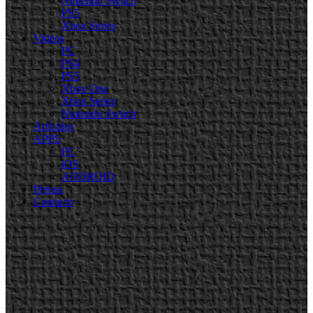
Nintendo Switch
PS5
Xbox Series
Videos
PC
PS4
PS5
Xbox One
Xbox Series
Nintendo Switch
Artículos
APPS
PC
iOS
ANDROID
Prensa
Contacto