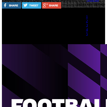
Valora este artículo
1
2
3
4
5
(2 votos)