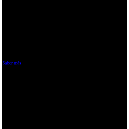
¡Atención! Las cookies nos permiten
ofrecer nuestros servicios. Al utilizar
nuestros servicios, aceptas el uso que
hacemos de las cookies
Acepto
Saber más