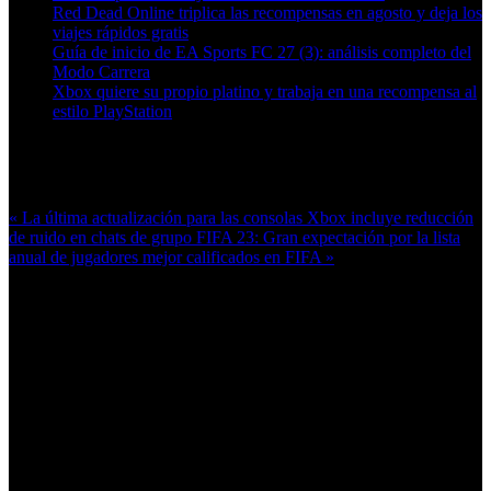
Red Dead Online triplica las recompensas en agosto y deja los
viajes rápidos gratis
Guía de inicio de EA Sports FC 27 (3): análisis completo del
Modo Carrera
Xbox quiere su propio platino y trabaja en una recompensa al
estilo PlayStation
Más en esta categoría:
« La última actualización para las consolas Xbox incluye reducción
de ruido en chats de grupo
FIFA 23: Gran expectación por la lista
anual de jugadores mejor calificados en FIFA »