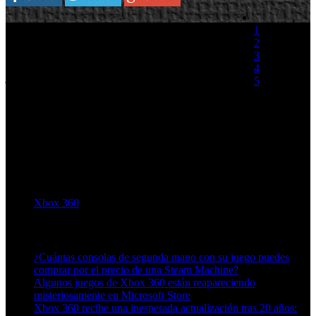
Softmax y Namco Bandai han anunciado que el
1
desarrollo de Magna Carta 2 a alcanzado el
2
estado Gold, con lo que pasara a duplicarse en
3
masa para su distribución. En la secuela los
4
jugadores entraran en el mundo de Lanzheim
5
Continent, donde se está librando un cruenta
guerra civil. Los creadores de Lost Odyssey
(0 votos)
presentaran con Magna Carta 2 una historia
original en la que el amor, la política y las conspiraciones serán el eje
de un argumento muy sólido y de marcado estilo japonés. El titulo
exclusivo para la blanca de Microsoft utilizara el motor Unreal 3. El
16 de Octubre verá la luz.{flv
img="capt/magna_carta2_esp12capt.jpg{/flv}
Xbox 360
Artículos relacionados (por etiqueta)
¿Cuántas consolas de segunda mano con su juego puedes
comprar por el precio de una Steam Machine?
Algunos juegos de Xbox 360 están reapareciendo
misteriosamente en Microsoft Store
Xbox 360 recibe una inesperada actualización tras 20 años: