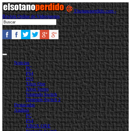
Elsotanoperdido.com -
Revista Online de Videojuegos
Noticias
PC
PS4
PS5
Xbox One
Xbox Series
Nintendo Switch
Nintendo Switch 2
Destacadas
Análisis
PC
PS4
XBOX ONE