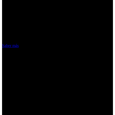
¡Atención! Las cookies nos permiten
ofrecer nuestros servicios. Al utilizar
nuestros servicios, aceptas el uso que
hacemos de las cookies
Acepto
Saber más