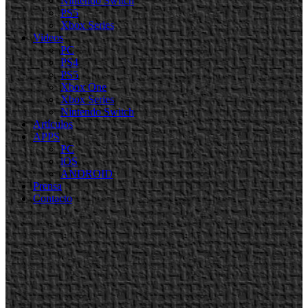
Nintendo Switch
PS5
Xbox Series
Videos
PC
PS4
PS5
Xbox One
Xbox Series
Nintendo Switch
Artículos
APPS
PC
iOS
ANDROID
Prensa
Contacto