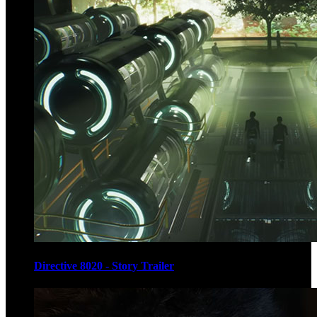
Directive 8020 - Story Trailer