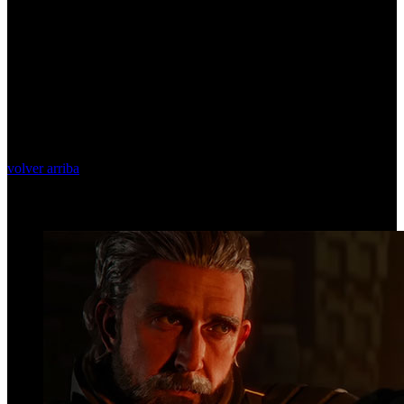
volver arriba
Top Videos