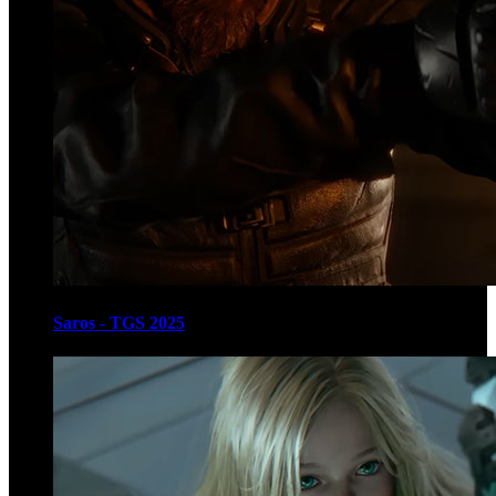
Saros - TGS 2025