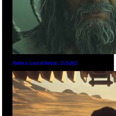
Diablo 4: Lord of Hatred - TGA2025