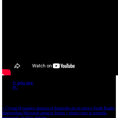
f1 delta time
PC
Más en esta categoría:
« Crystal Dynamics anuncia el desarrollo de un nuevo Tomb Raider
hiperrealista
Microsoft anuncia fechas y planes para la segunda
temporada de Halo Infinite »