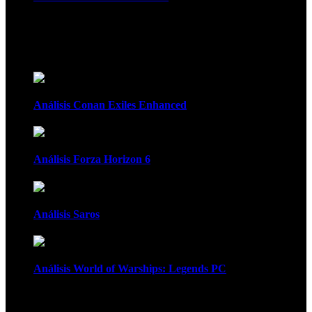
Recomendados
Análisis Conan Exiles Enhanced
Análisis Forza Horizon 6
Análisis Saros
Análisis World of Warships: Legends PC
1