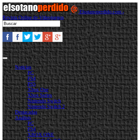
Elsotanoperdido.com -
Revista Online de Videojuegos
Noticias
PC
PS4
PS5
Xbox One
Xbox Series
Nintendo Switch
Nintendo Switch 2
Destacadas
Análisis
PC
PS4
XBOX ONE