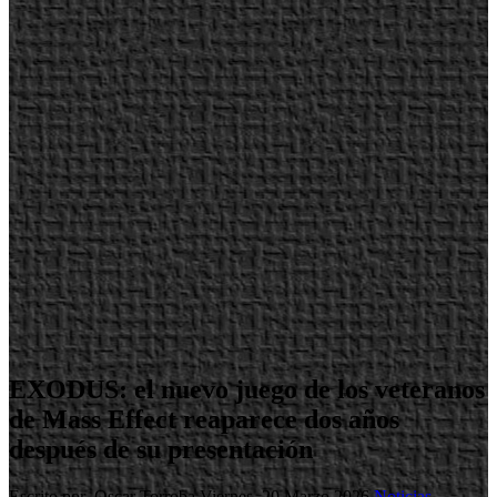
EXODUS: el nuevo juego de los veteranos
de Mass Effect reaparece dos años
después de su presentación
Escrito por Oscar Torroba
Viernes, 20 Marzo 2026
Noticias