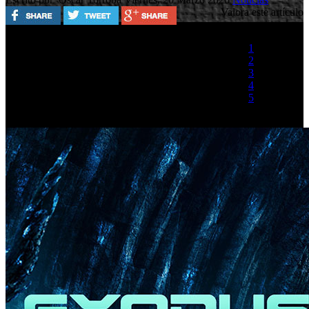
Valora este artículo
1
2
3
4
5
(1 Voto)