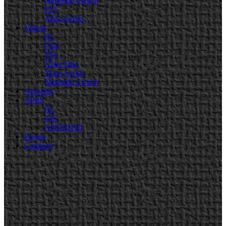
Nintendo Switch
PS5
Xbox Series
Videos
PC
PS4
PS5
Xbox One
Xbox Series
Nintendo Switch
Artículos
APPS
PC
iOS
ANDROID
Prensa
Contacto