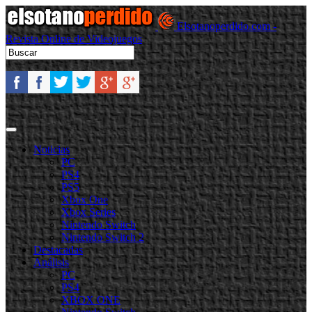
Elsotanoperdido.com -
Revista Online de Videojuegos
Noticias
PC
PS4
PS5
Xbox One
Xbox Series
Nintendo Switch
Nintendo Switch 2
Destacadas
Análisis
PC
PS4
XBOX ONE