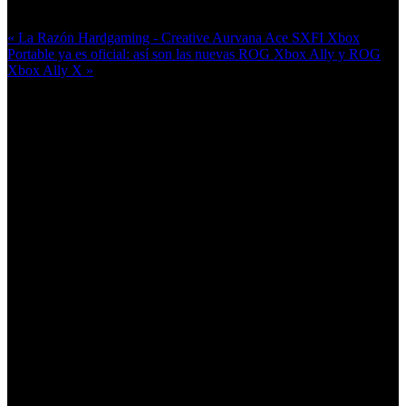
Más en esta categoría:
« La Razón Hardgaming - Creative Aurvana Ace SXFI
Xbox
Portable ya es oficial: así son las nuevas ROG Xbox Ally y ROG
Xbox Ally X »