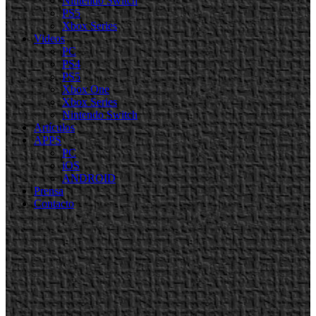
Nintendo Switch
PS5
Xbox Series
Videos
PC
PS4
PS5
Xbox One
Xbox Series
Nintendo Switch
Artículos
APPS
PC
iOS
ANDROID
Prensa
Contacto