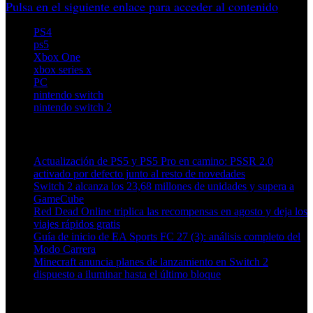
Pulsa en el siguiente enlace para acceder al contenido
PS4
ps5
Xbox One
xbox series x
PC
nintendo switch
nintendo switch 2
Artículos relacionados (por etiqueta)
Actualización de PS5 y PS5 Pro en camino: PSSR 2.0
activado por defecto junto al resto de novedades
Switch 2 alcanza los 23,68 millones de unidades y supera a
GameCube
Red Dead Online triplica las recompensas en agosto y deja los
viajes rápidos gratis
Guía de inicio de EA Sports FC 27 (3): análisis completo del
Modo Carrera
Minecraft anuncia planes de lanzamiento en Switch 2
dispuesto a iluminar hasta el último bloque