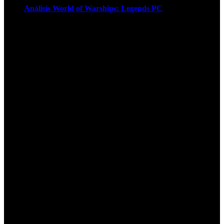
Análisis World of Warships: Legends PC
1
¡Atención! Las cookies nos permiten
ofrecer nuestros servicios. Al utilizar
nuestros servicios, aceptas el uso que