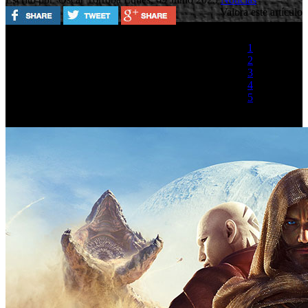
Valora este artículo
1
2
3
4
5
(1 Voto)