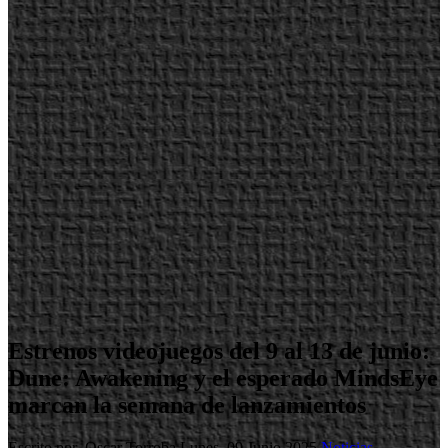
Estrenos videojuegos del 9 al 13 de junio:
Dune: Awakening y el esperado MindsEye
marcan la semana de lanzamientos
Escrito por Oscar Torroba
Lunes, 09 Junio 2025
Noticias