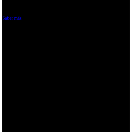
hacemos de las cookies
Acepto
Saber más