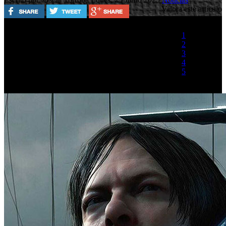
Valora este artículo
1
2
3
4
5
(1 Voto)