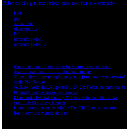
Pulsa en el siguiente enlace para acceder al contenido
PS4
ps5
Xbox One
xbox series x
PC
nintendo switch
nintendo switch 2
Artículos relacionados (por etiqueta)
Minecraft anuncia planes de lanzamiento en Switch 2
dispuesto a iluminar hasta el último bloque
Xbox quiere su propio platino y trabaja en una recompensa al
estilo PlayStation
Guía de inicio de EA Sports FC 27 (2): Todos los cambios de
Ultimate Team y sus consecuencias
El anuncio de Final Fantasy VII Revelation multiplica las
ventas de Remake y Rebirth
La nueva expansión de Mafia: The Old Country promete
llenar su vacío mundo abierto