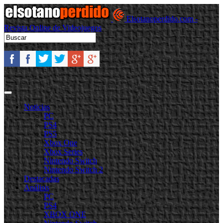
Elsotanoperdido.com -
Revista Online de Videojuegos
Noticias
PC
PS4
PS5
Xbox One
Xbox Series
Nintendo Switch
Nintendo Switch 2
Destacadas
Análisis
PC
PS4
XBOX ONE