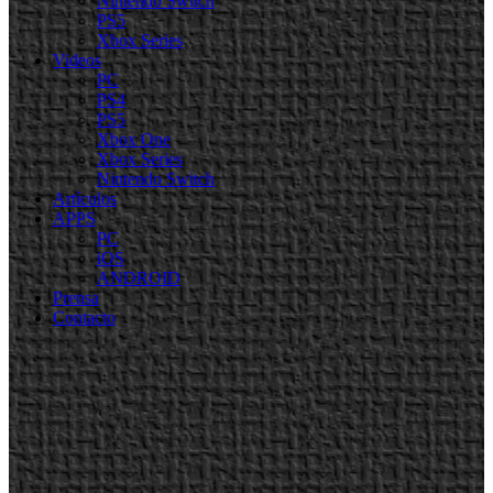
Nintendo Switch
PS5
Xbox Series
Videos
PC
PS4
PS5
Xbox One
Xbox Series
Nintendo Switch
Artículos
APPS
PC
iOS
ANDROID
Prensa
Contacto