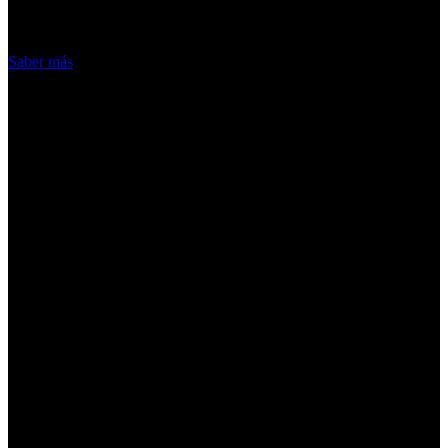
hacemos de las cookies
Acepto
Saber más