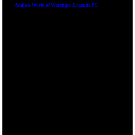
Análisis World of Warships: Legends PC
1
¡Atención! Las cookies nos permiten
ofrecer nuestros servicios. Al utilizar
nuestros servicios, aceptas el uso que