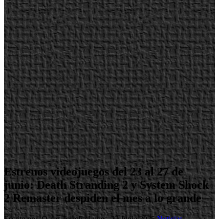
Estrenos videojuegos del 23 al 27 de
junio: Death Stranding 2 y System Shock
2 Remaster despiden el mes a lo grande
Escrito por Oscar Torroba
Lunes, 23 Junio 2025
Noticias