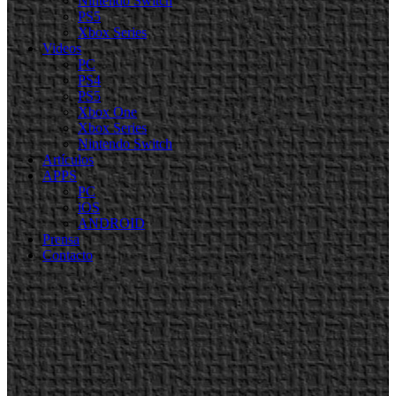
Nintendo Switch
PS5
Xbox Series
Videos
PC
PS4
PS5
Xbox One
Xbox Series
Nintendo Switch
Artículos
APPS
PC
iOS
ANDROID
Prensa
Contacto