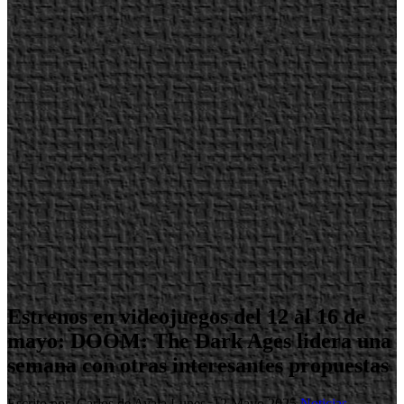
Estrenos en videojuegos del 12 al 16 de
mayo: DOOM: The Dark Ages lidera una
semana con otras interesantes propuestas
Escrito por Carlos de Ayala
Lunes, 12 Mayo 2025
Noticias