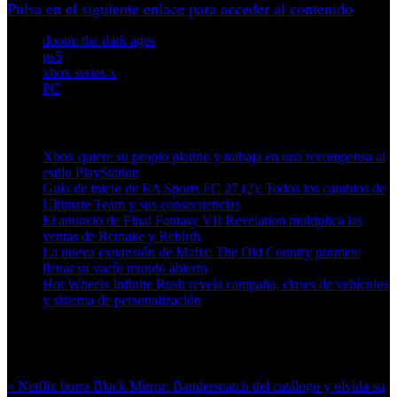
Pulsa en el siguiente enlace para acceder al contenido
doom: the dark ages
ps5
xbox series x
PC
Artículos relacionados (por etiqueta)
Xbox quiere su propio platino y trabaja en una recompensa al
estilo PlayStation
Guía de inicio de EA Sports FC 27 (2): Todos los cambios de
Ultimate Team y sus consecuencias
El anuncio de Final Fantasy VII Revelation multiplica las
ventas de Remake y Rebirth
La nueva expansión de Mafia: The Old Country promete
llenar su vacío mundo abierto
Hot Wheels Infinite Rush revela campaña, clases de vehículos
y sistema de personalización
Más en esta categoría:
« Netflix borra Black Mirror: Bandersnatch del catálogo y olvida su