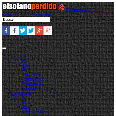
Elsotanoperdido.com -
Revista Online de Videojuegos
Noticias
PC
PS4
PS5
Xbox One
Xbox Series
Nintendo Switch
Nintendo Switch 2
Destacadas
Análisis
PC
PS4
XBOX ONE