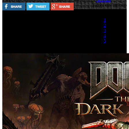
Valora este artículo
1
2
3
4
5
(1 Voto)