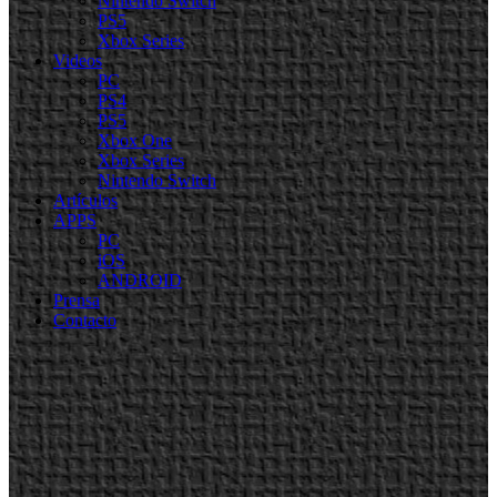
Nintendo Switch
PS5
Xbox Series
Videos
PC
PS4
PS5
Xbox One
Xbox Series
Nintendo Switch
Artículos
APPS
PC
iOS
ANDROID
Prensa
Contacto