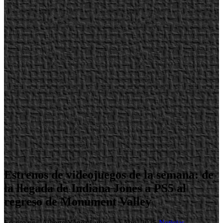
Estrenos de videojuegos de la semana: de
la llegada de Indiana Jones a PS5 al
regreso de Monument Valley
Escrito por Alberto Yánez
Lunes, 14 Abril 2025
Noticias