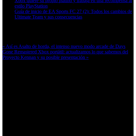
Xbox quiere su propio platino y trabaja en una recompensa al
estilo PlayStation
Guía de inicio de EA Sports FC 27 (2): Todos los cambios de
Ultimate Team y sus consecuencias
Más en esta categoría:
« Así es Asalto de horda, el intenso nuevo modo arcade de Days
Gone Remastered
Xbox portátil: actualizamos lo que sabemos del
Proyecto Kennan y su posible presentación »