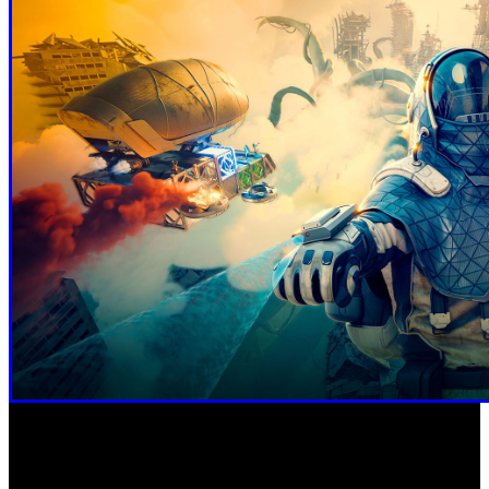
‘Forever Skies’ (PC, PS5)
‘Night is Coming’ (PC)