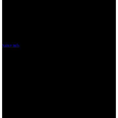
¡Atención! Las cookies nos permiten
ofrecer nuestros servicios. Al utilizar
nuestros servicios, aceptas el uso que
hacemos de las cookies
Acepto
Saber más