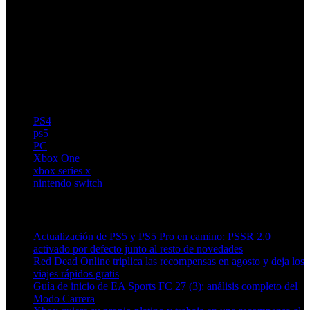
‘Lost Skies’ (PC)
La lista es larga, pero lo bueno es que hay mucha variedad,
desde superproducciones a acción, nostalgia, rarezas
independientes y sagas que vuelven con fuerza. Si estás
pensando en jugar algo nuevo esta semana, al menos
opciones no van a faltar.
PS4
ps5
PC
Xbox One
xbox series x
nintendo switch
Artículos relacionados (por etiqueta)
Actualización de PS5 y PS5 Pro en camino: PSSR 2.0
activado por defecto junto al resto de novedades
Red Dead Online triplica las recompensas en agosto y deja los
viajes rápidos gratis
Guía de inicio de EA Sports FC 27 (3): análisis completo del
Modo Carrera