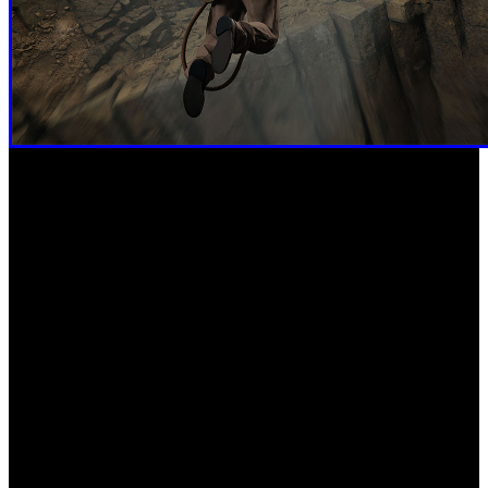
‘I, Robot’ (PS4, PS5, Xbox One, Xbox Series, Switch, PC)
‘Mandragora’ (PS5, Xbox Series, Switch, PC)
‘Phantom Breaker: Battle Grounds Ultimate’ (PS4, PS5,
Xbox, Switch, PC)
‘Bionic Bay’ (PS5, PC)
‘Rusty Rabbit’ (PS5, Switch, PC)
‘Soulslinger: Envoy of Death’ (PC)
‘Tempopo’ (PC, Xbox One, Xbox Series, PC)