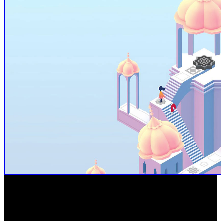
‘Lost Records: Bloom & Rage Tape 2’ (PC, PS5, Xbox
Series)