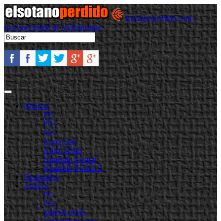
Elsotanoperdido.com -
Revista Online de Videojuegos
Noticias
PC
PS4
PS5
Xbox One
Xbox Series
Nintendo Switch
Nintendo Switch 2
Destacadas
Análisis
PC
PS4
XBOX ONE