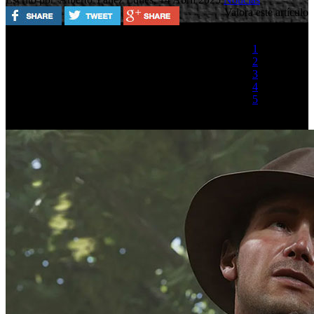
Valora este artículo
1
2
3
4
5
(1 Voto)