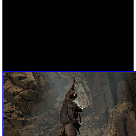
17 de abril
‘Indiana Jones y El Gran Círculo’ (PS5)
La aventura de Bethesda y MachineGames llega a PS5 tras
su paso por Xbox y PC. Acción en primera persona,
exploración de tumbas, puzles ambientales y ese estilo
clásico de Indy. Esta vez, viajamos por todo el mundo en
busca de un misterio relacionado con el “Gran Círculo”
con el espíritu intacto de la franquicia.