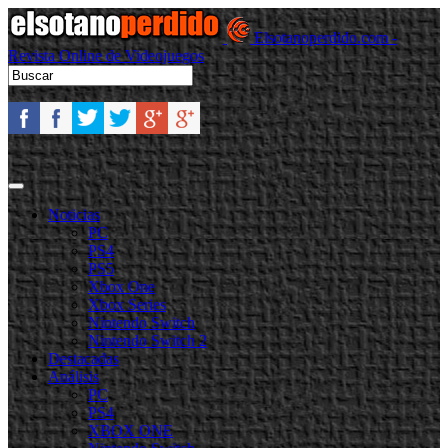
Elsotanoperdido.com -
Revista Online de Videojuegos
Noticias
PC
PS4
PS5
Xbox One
Xbox Series
Nintendo Switch
Nintendo Switch 2
Destacadas
Análisis
PC
PS4
XBOX ONE