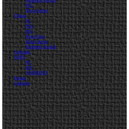
Nintendo Switch
PS5
Xbox Series
Videos
PC
PS4
PS5
Xbox One
Xbox Series
Nintendo Switch
Artículos
APPS
PC
iOS
ANDROID
Prensa
Contacto