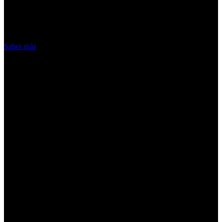
nuestros servicios, aceptas el uso que
hacemos de las cookies
Acepto
Saber más