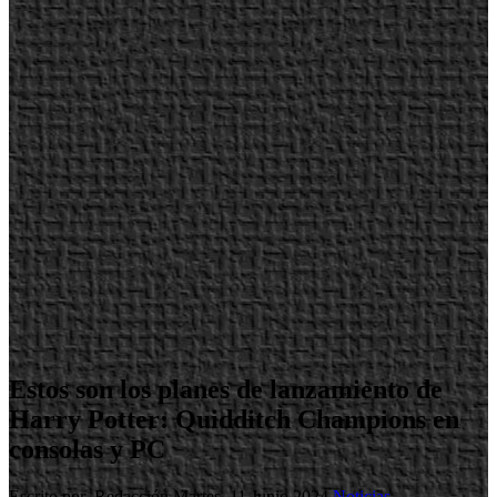
Estos son los planes de lanzamiento de
Harry Potter: Quidditch Champions en
consolas y PC
Escrito por Redacción
Martes, 11 Junio 2024
Noticias