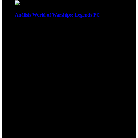
Análisis World of Warships: Legends PC
1
¡Atención! Las cookies nos permiten
ofrecer nuestros servicios. Al utilizar