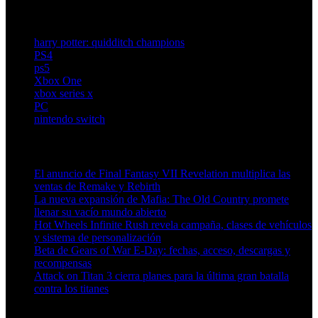
harry potter: quidditch champions
PS4
ps5
Xbox One
xbox series x
PC
nintendo switch
Artículos relacionados (por etiqueta)
El anuncio de Final Fantasy VII Revelation multiplica las
ventas de Remake y Rebirth
La nueva expansión de Mafia: The Old Country promete
llenar su vacío mundo abierto
Hot Wheels Infinite Rush revela campaña, clases de vehículos
y sistema de personalización
Beta de Gears of War E-Day: fechas, acceso, descargas y
recompensas
Attack on Titan 3 cierra planes para la última gran batalla
contra los titanes