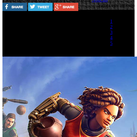
Valora este artículo
1
2
3
4
5
(2 votos)