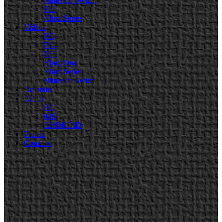
Nintendo Switch
PS5
Xbox Series
Videos
PC
PS4
PS5
Xbox One
Xbox Series
Nintendo Switch
Artículos
APPS
PC
iOS
ANDROID
Prensa
Contacto