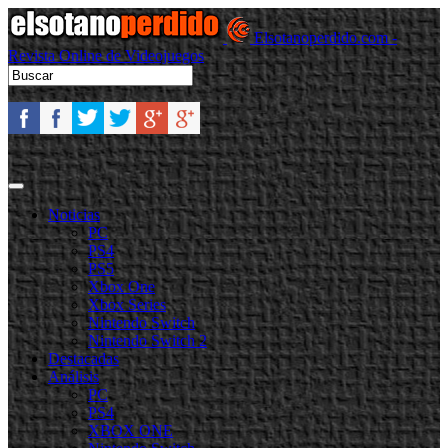
Elsotanoperdido.com -
Revista Online de Videojuegos
Noticias
PC
PS4
PS5
Xbox One
Xbox Series
Nintendo Switch
Nintendo Switch 2
Destacadas
Análisis
PC
PS4
XBOX ONE