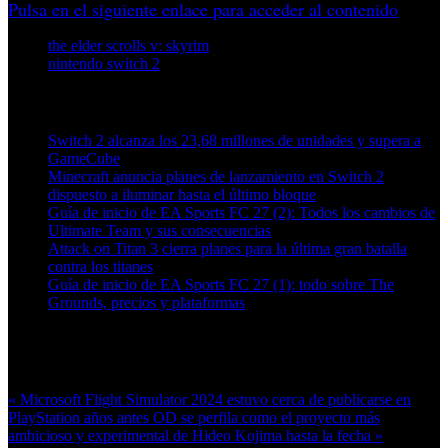
Pulsa en el siguiente enlace para acceder al contenido
the elder scrolls v: skyrim
nintendo switch 2
Artículos relacionados (por etiqueta)
Switch 2 alcanza los 23,68 millones de unidades y supera a
GameCube
Minecraft anuncia planes de lanzamiento en Switch 2
dispuesto a iluminar hasta el último bloque
Guía de inicio de EA Sports FC 27 (2): Todos los cambios de
Ultimate Team y sus consecuencias
Attack on Titan 3 cierra planes para la última gran batalla
contra los titanes
Guía de inicio de EA Sports FC 27 (1): todo sobre The
Grounds, precios y plataformas
Más en esta categoría:
« Microsoft Flight Simulator 2024 estuvo cerca de publicarse en
PlayStation años antes
OD se perfila como el proyecto más
ambicioso y experimental de Hideo Kojima hasta la fecha »