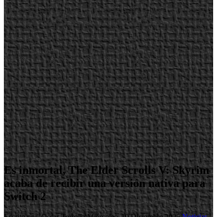
Es inmortal, The Elder Scrolls V: Skyrim
acaba de recibir una versión nativa para
Switch 2
Escrito por Oscar Torroba
Miércoles, 10 Diciembre 2025
Noticias