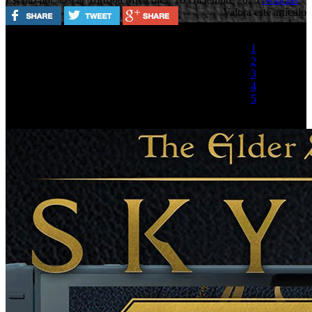
Valora este artículo
1
2
3
4
5
(1 Voto)