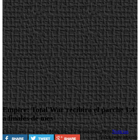
Empire: Total War recibirá el parche 1.4
a finales de mes
Escrito por A. Torreón
Miércoles, 02 Septiembre 2009
Noticias
Valora este artículo