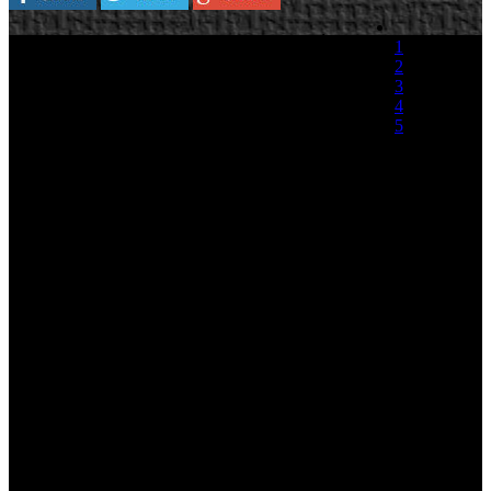
Sega Europe ha anunciado hoy la actualización
1
“Update 1.4” para Empire: Total War que estará
2
listo a finales de Septiembre. Esta actualización
3
incluirá un cambio radical en la inteligencia
4
artificial tanto para la campaña como para las
5
batallas de tiempo real. También se ha realizado
mejoras en las batallas navales que han sido
(0 votos)
equilibradas para ofrecer una experiencia más
completa e integral.
Empire: Total War está ambientado en el siglo XVIII, una época
turbulenta y llena de conflictos globales, fervor revolucionario y
avances tecnológicos. Con temas como la revolución industrial, la
lucha por la independencia de Norte América, la carrera por el
control de las rutas comerciales hacia Oriente y la globalización de
la guerra por tierra y mar.