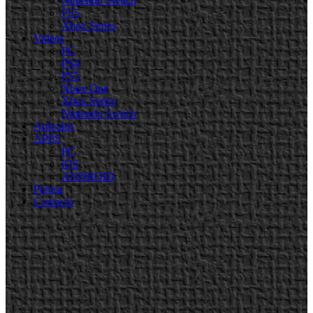
Nintendo Switch
PS5
Xbox Series
Videos
PC
PS4
PS5
Xbox One
Xbox Series
Nintendo Switch
Artículos
APPS
PC
iOS
ANDROID
Prensa
Contacto