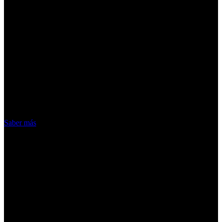
¡Atención! Las cookies nos permiten
ofrecer nuestros servicios. Al utilizar
nuestros servicios, aceptas el uso que
hacemos de las cookies
Acepto
Saber más