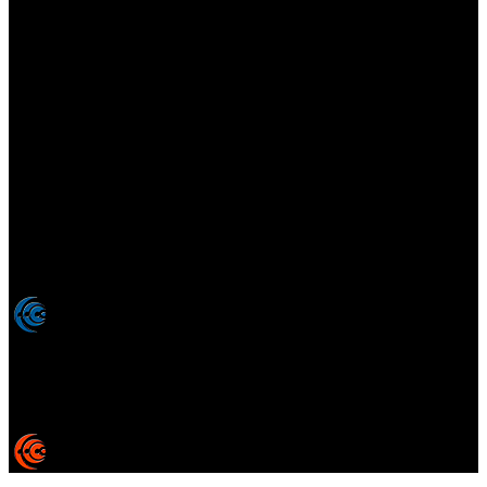
Elsotanoperdido.com es una revista de apoyo para medios
colaboradores de elsotanoperdido News And Videogames,
agencia editora y distribuidora de noticias relacionadas con la
industria del videojuego para medios generalistas. Prohibida la
reproducción total o parcial de estos contenidos sin el permiso
expreso de los autores. Todos los nombres comerciales, marcas,
imágenes, logos y signos distintivos que aparecen en este sitio web
están expresamente
autorizados, registrados y pertenecen son
propiedad de sus respectivos dueños