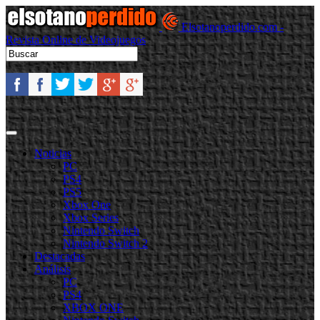
Elsotanoperdido.com -
Revista Online de Videojuegos
Noticias
PC
PS4
PS5
Xbox One
Xbox Series
Nintendo Switch
Nintendo Switch 2
Destacadas
Análisis
PC
PS4
XBOX ONE