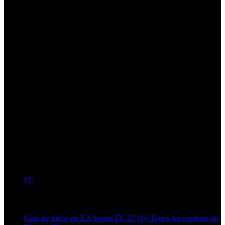
PC
Artículos relacionados (por etiqueta)
Guía de inicio de EA Sports FC 27 (2): Todos los cambios de