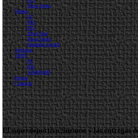
PS5
Xbox Series
Videos
PC
PS4
PS5
Xbox One
Xbox Series
Nintendo Switch
Artículos
APPS
PC
iOS
ANDROID
Prensa
Contacto
El superdeportivo Suzume y las entregas d