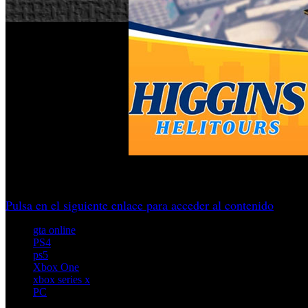
Además de nuevos vehículos gana 2X GTA$ y RP en misione
Pulsa en el siguiente enlace para acceder al contenido
gta online
PS4
ps5
Xbox One
xbox series x
PC