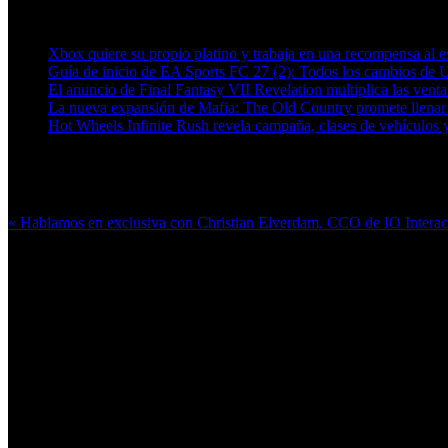
Artículos relacionados (por etiqueta)
Xbox quiere su propio platino y trabaja en una recompensa al es
Guía de inicio de EA Sports FC 27 (2): Todos los cambios de 
El anuncio de Final Fantasy VII Revelation multiplica las ven
La nueva expansión de Mafia: The Old Country promete llenar
Hot Wheels Infinite Rush revela campaña, clases de vehículos y
Más en esta categoría:
« Hablamos en exclusiva con Christian Elverdam, CCO de IO Interac