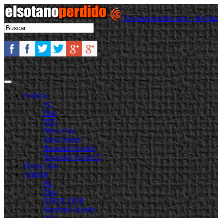
Elsotanoperdido.com - Revist
Noticias
PC
PS4
PS5
Xbox One
Xbox Series
Nintendo Switch
Nintendo Switch 2
Destacadas
Análisis
PC
PS4
XBOX ONE
Nintendo Switch