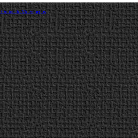
a Online de Videojuegos