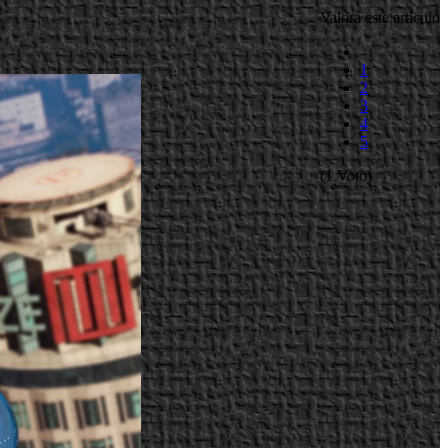
Valora este artículo
1
2
3
4
5
(1 Voto)