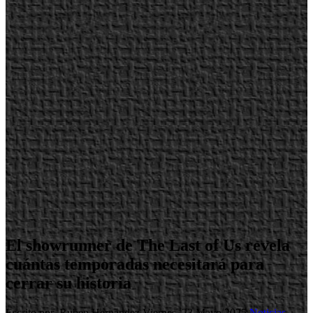
El showrunner de The Last of Us revela
cuántas temporadas necesitará para
cerrar su historia
Escrito por Ruben Hernandez
Viernes, 23 Mayo 2025
Noticias