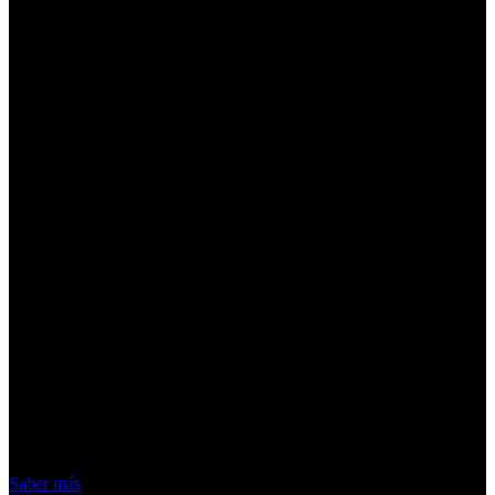
¡Atención! Las cookies nos permiten
ofrecer nuestros servicios. Al utilizar
nuestros servicios, aceptas el uso que
hacemos de las cookies
Acepto
Saber más