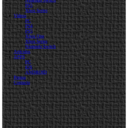
Nintendo Switch
PS5
Xbox Series
Videos
PC
PS4
PS5
Xbox One
Xbox Series
Nintendo Switch
Artículos
APPS
PC
iOS
ANDROID
Prensa
Contacto