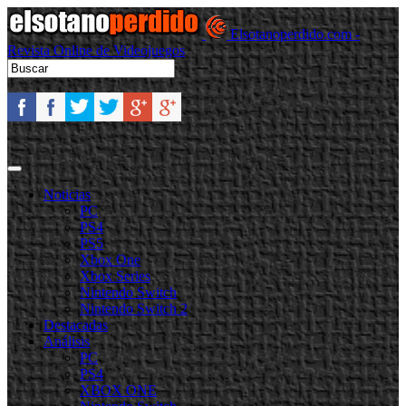
Elsotanoperdido.com -
Revista Online de Videojuegos
Noticias
PC
PS4
PS5
Xbox One
Xbox Series
Nintendo Switch
Nintendo Switch 2
Destacadas
Análisis
PC
PS4
XBOX ONE