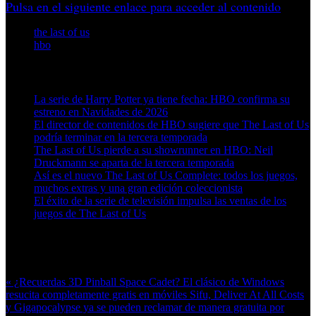
Pulsa en el siguiente enlace para acceder al contenido
the last of us
hbo
Artículos relacionados (por etiqueta)
La serie de Harry Potter ya tiene fecha: HBO confirma su
estreno en Navidades de 2026
El director de contenidos de HBO sugiere que The Last of Us
podría terminar en la tercera temporada
The Last of Us pierde a su showrunner en HBO: Neil
Druckmann se aparta de la tercera temporada
Así es el nuevo The Last of Us Complete: todos los juegos,
muchos extras y una gran edición coleccionista
El éxito de la serie de televisión impulsa las ventas de los
juegos de The Last of Us
Más en esta categoría:
« ¿Recuerdas 3D Pinball Space Cadet? El clásico de Windows
resucita completamente gratis en móviles
Sifu, Deliver At All Costs
y Gigapocalypse ya se pueden reclamar de manera gratuita por