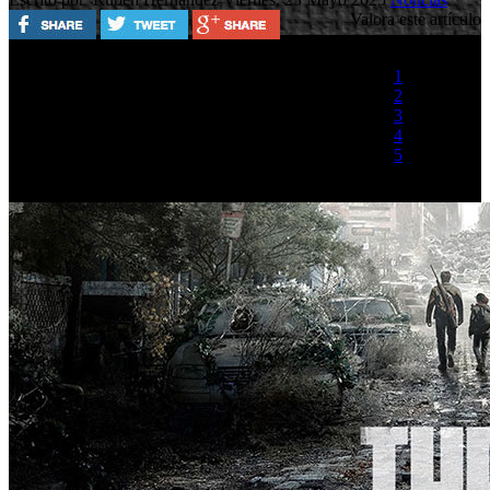
Valora este artículo
1
2
3
4
5
(2 votos)