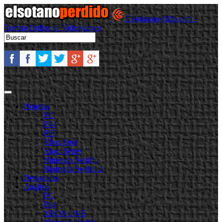
Elsotanoperdido.com -
Revista Online de Videojuegos
Noticias
PC
PS4
PS5
Xbox One
Xbox Series
Nintendo Switch
Nintendo Switch 2
Destacadas
Análisis
PC
PS4
XBOX ONE