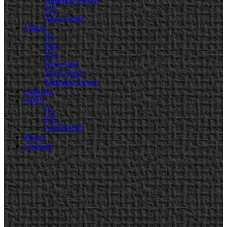
Nintendo Switch
PS5
Xbox Series
Videos
PC
PS4
PS5
Xbox One
Xbox Series
Nintendo Switch
Artículos
APPS
PC
iOS
ANDROID
Prensa
Contacto