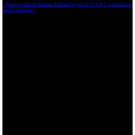
« Nuevo trailer de Batman Arkham Asylum
F.E.A.R 2 aumentará su
modo campaña »