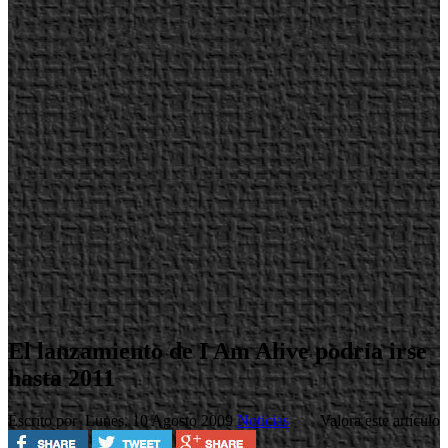
El lanzamiento de I Am Alive podría irse
hasta 2011
Escrito por
Lunes, 10 Agosto 2009
Noticias
Valora este artículo