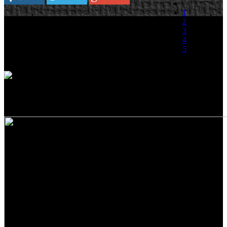
1
Cada cierto tiempo desde que se anunciase en el
2
E3 de 2008 nos llega alguna información y algo
3
de material de este prometedor I Am Alive. Un
4
titulo que del que periódicamente va acumulando
5
retrasos en sus fechas de lanzamiento. En esta
ocasión la propia Ubisoft en el informe fiscal de
(0 votos)
la compañía
ha fechado el lanzamiento del título para el próximo año fiscal, que
comprende desde el 1 de Abril de 2010 hasta el 31 de Marzo de
2011. Podéis acceder a unos recientes Artworks del juego pulsando
dentro de la captura.