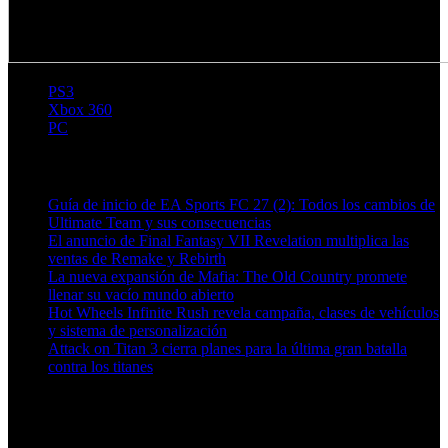
PS3
Xbox 360
PC
Artículos relacionados (por etiqueta)
Guía de inicio de EA Sports FC 27 (2): Todos los cambios de
Ultimate Team y sus consecuencias
El anuncio de Final Fantasy VII Revelation multiplica las
ventas de Remake y Rebirth
La nueva expansión de Mafia: The Old Country promete
llenar su vacío mundo abierto
Hot Wheels Infinite Rush revela campaña, clases de vehículos
y sistema de personalización
Attack on Titan 3 cierra planes para la última gran batalla
contra los titanes
Más en esta categoría: