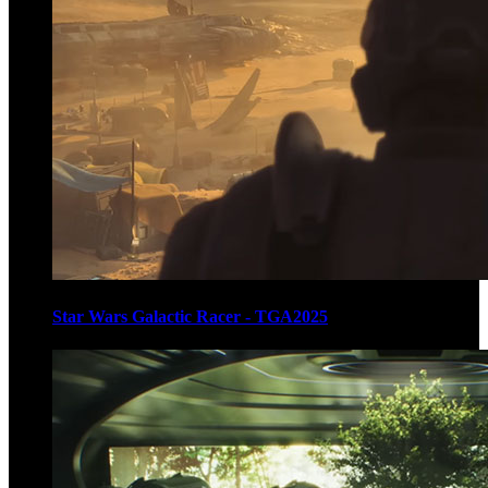
Star Wars Galactic Racer - TGA2025