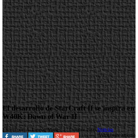
El desarrollo de StarCraft II se inspira en
W40K: Dawn of War II
Escrito por A.Torreón
Martes, 27 Octubre 2009
Noticias
Valora este artículo