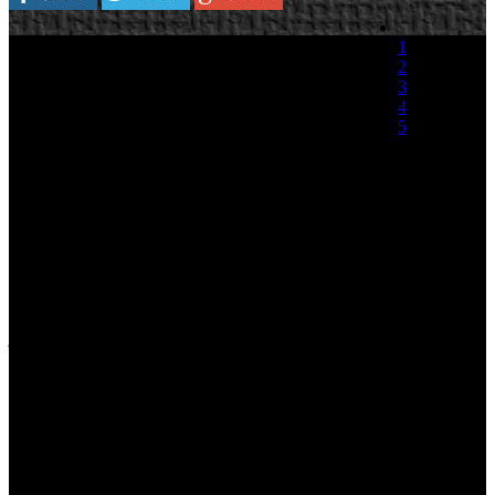
Dustin Browder, director de StarCraft II, ha
1
explicado que durante el proceso de pre-
2
producción del título han estado buscando ideas
3
nuevas y aprendiendo conceptos incluidos en
4
otros juegos para adaptarlos e implementarlos en
5
el nuevo proyecto de Blizzard. Uno de los juegos
que les ha inspirado especialmente es
(0 votos)
Warhammer 40,000: Dawn of War II.
"Nosotros somos jugadores hardcore de PC. Jugamos a un montón
de juegos hechos por montones de desarrolladores. Intentamos mirar
y analizar qué es lo que funciona en cada uno de ellos, o qué es lo
que no funciona en ese juego. Ciertamente he encontrado
Warhammer 40,000: Dawn of War II muy interesante, y he
aprendido un montón sobre juegos de estrategia en tiempo real
jugando a este juego, porque ellos han hecho muchas cosas
interesantes". Así mismo y para evitar malas interpretaciones,
Browder ha querido matizar que StarCraft II tendrá identidad propia:
"Un motón de cosas que hemos hecho han estado inspiradas en
cosas que hemos visto en otros títulos que nos han gustado, pero que
nosotros pensamos que podríamos hacer mejor o que pensamos que
debemos diferenciarnos de eso en particular nuestro juego".