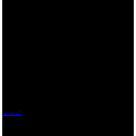
¡Atención! Las cookies nos permiten
ofrecer nuestros servicios. Al utilizar
nuestros servicios, aceptas el uso que
hacemos de las cookies
Acepto
Saber más