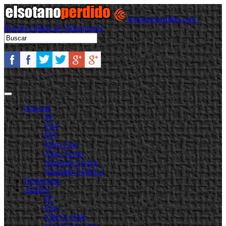
Elsotanoperdido.com -
Revista Online de Videojuegos
Noticias
PC
PS4
PS5
Xbox One
Xbox Series
Nintendo Switch
Nintendo Switch 2
Destacadas
Análisis
PC
PS4
XBOX ONE