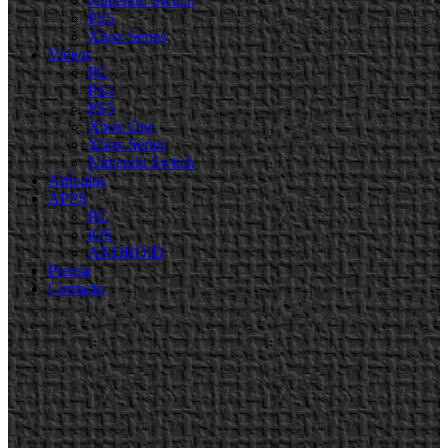
Nintendo Switch
PS5
Xbox Series
Videos
PC
PS4
PS5
Xbox One
Xbox Series
Nintendo Switch
Artículos
APPS
PC
iOS
ANDROID
Prensa
Contacto