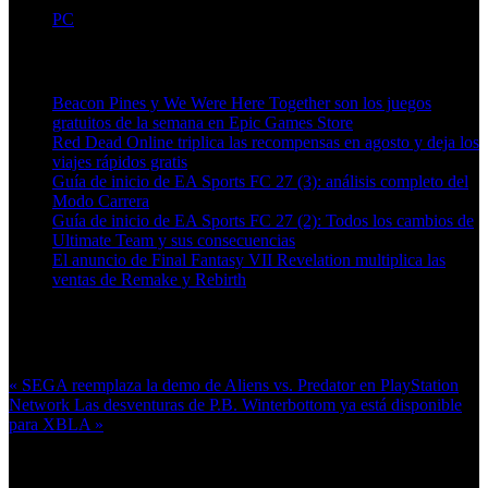
PC
Artículos relacionados (por etiqueta)
Beacon Pines y We Were Here Together son los juegos
gratuitos de la semana en Epic Games Store
Red Dead Online triplica las recompensas en agosto y deja los
viajes rápidos gratis
Guía de inicio de EA Sports FC 27 (3): análisis completo del
Modo Carrera
Guía de inicio de EA Sports FC 27 (2): Todos los cambios de
Ultimate Team y sus consecuencias
El anuncio de Final Fantasy VII Revelation multiplica las
ventas de Remake y Rebirth
Más en esta categoría:
« SEGA reemplaza la demo de Aliens vs. Predator en PlayStation
Network
Las desventuras de P.B. Winterbottom ya está disponible
para XBLA »