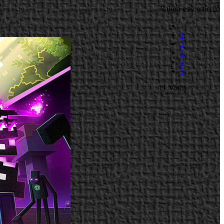
Valora este artículo
1
2
3
4
5
(1 Voto)