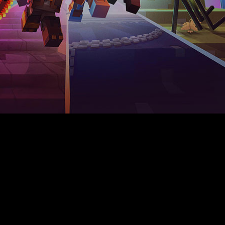
uevas aventuras, zonas inéditas y combates con más acción.