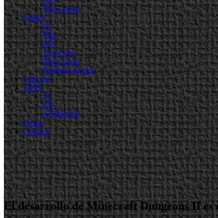
PS5
Xbox Series
Videos
PC
PS4
PS5
Xbox One
Xbox Series
Nintendo Switch
Artículos
APPS
PC
iOS
ANDROID
Prensa
Contacto
El desarrollo de Minecraft Dungeons II es o