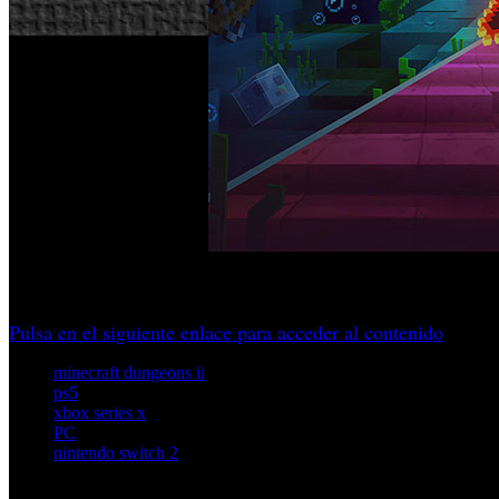
La continuación del spin-off de acción de Mojang prepara n
Pulsa en el siguiente enlace para acceder al contenido
minecraft dungeons ii
ps5
xbox series x
PC
nintendo switch 2
Artículos relacionados (por etiqueta)