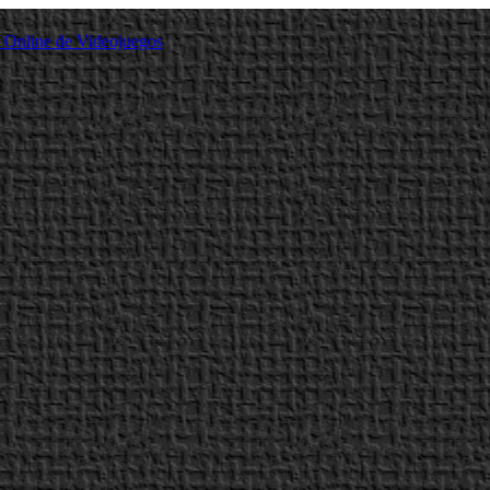
a Online de Videojuegos