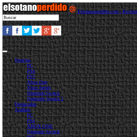
Elsotanoperdido.com - Revist
Noticias
PC
PS4
PS5
Xbox One
Xbox Series
Nintendo Switch
Nintendo Switch 2
Destacadas
Análisis
PC
PS4
XBOX ONE
Nintendo Switch