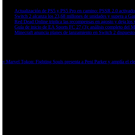
Actualización de PS5 y PS5 Pro en camino: PSSR 2.0 activado 
Switch 2 alcanza los 23,68 millones de unidades y supera a 
Red Dead Online triplica las recompensas en agosto y deja los v
Guía de inicio de EA Sports FC 27 (3): análisis completo del 
Minecraft anuncia planes de lanzamiento en Switch 2 dispuesto 
Más en esta categoría:
« Marvel Tokon: Fighting Souls presenta a Peni Parker y amplía el 