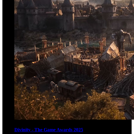
Divinity - The Game Awards 2025