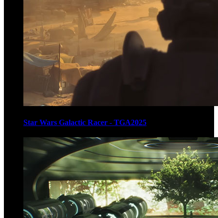
Star Wars Galactic Racer - TGA2025