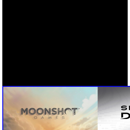
se ha reunido en torno al objetivo común de empoderar a
los creadores, ayudar a dar vida a sus ideas y crear
experiencias de juego originales que fomenten conexiones
significativas entre los jugadores.
La institución ya tiene una sede en Irvine, CA., y una
respetable cantidad de profesionales incluidos ingenieros
de juego y artistas conceptuales. Aunque todavía estamos
lejos del anuncio de sus primeros títulos, resulta alentador
que grandes nombres de la industria coincidan en un
espacio libre para desarrollar sus creaciones sin
intervenciones ejecutivas.