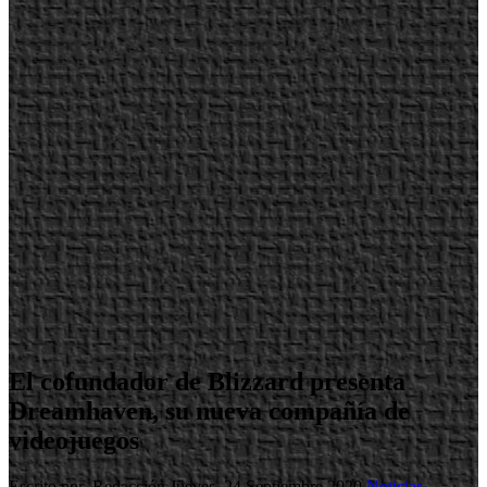
El cofundador de Blizzard presenta
Dreamhaven, su nueva compañía de
videojuegos
Escrito por Redacción
Jueves, 24 Septiembre 2020
Noticias