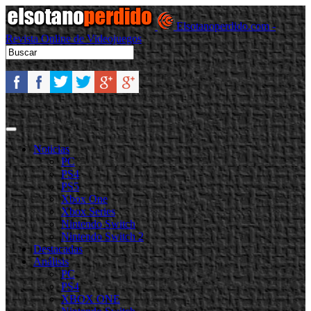
Elsotanoperdido.com -
Revista Online de Videojuegos
Noticias
PC
PS4
PS5
Xbox One
Xbox Series
Nintendo Switch
Nintendo Switch 2
Destacadas
Análisis
PC
PS4
XBOX ONE