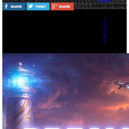
Valora este artículo
1
2
3
4
5
(1 Voto)