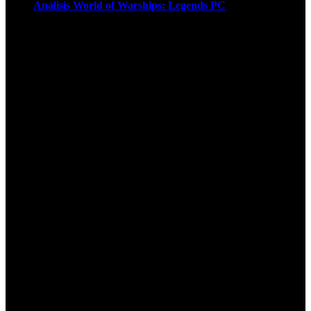
Análisis World of Warships: Legends PC
1
¡Atención! Las cookies nos permiten
ofrecer nuestros servicios. Al utilizar
nuestros servicios, aceptas el uso que
hacemos de las cookies