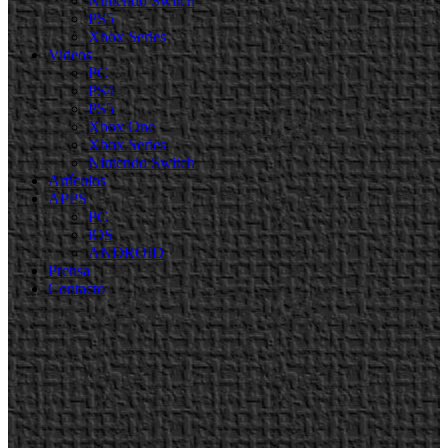
Nintendo Switch
PS5
Xbox Series
Videos
PC
PS4
PS5
Xbox One
Xbox Series
Nintendo Switch
Artículos
APPS
PC
iOS
ANDROID
Prensa
Contacto