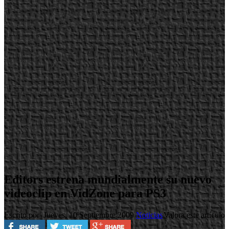
Editors estrena mundialmente su nuevo
videoclip en VidZone para PS3
Escrito por
Jueves, 10 Septiembre 2009
Noticias
Valora este artículo