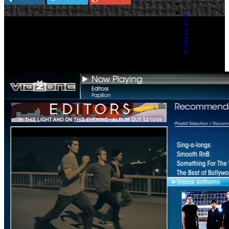
1
Los usuarios de VidZone siguen de enhorabuena:
2
vuelven a ser los primeros en disfrutar del estreno
3
europeo del videoclip de un grupo de moda. Esta
4
vez se trata del grupo británico Editors, que ha
5
elegido VidZone para estrenar el vídeo de su
nuevo single 'Papillon', correspondiente a su
(0 votos)