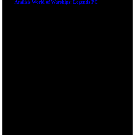
Análisis World of Warships: Legends PC
1
¡Atención! Las cookies nos permiten
ofrecer nuestros servicios. Al utilizar
nuestros servicios, aceptas el uso que
hacemos de las cookies