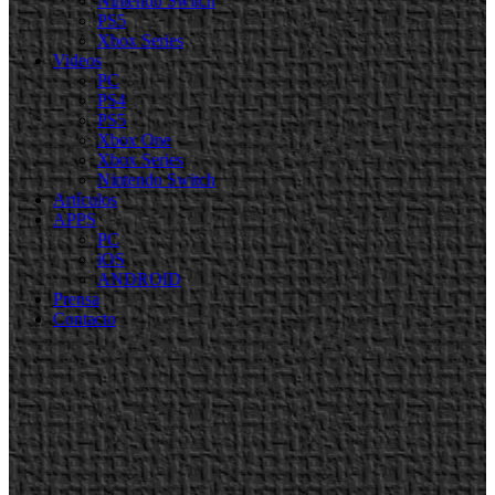
Nintendo Switch
PS5
Xbox Series
Videos
PC
PS4
PS5
Xbox One
Xbox Series
Nintendo Switch
Artículos
APPS
PC
iOS
ANDROID
Prensa
Contacto