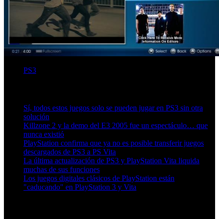
PS3
Artículos relacionados (por etiqueta)
Sí, todos estos juegos solo se pueden jugar en PS3 sin otra
solución
Killzone 2 y la demo del E3 2005 fue un espectáculo… que
nunca existió
PlayStation confirma que ya no es posible transferir juegos
descargados de PS3 a PS Vita
La última actualización de PS3 y PlayStation Vita liquida
muchas de sus funciones
Los juegos digitales clásicos de PlayStation están
"caducando" en PlayStation 3 y Vita
Más en esta categoría: