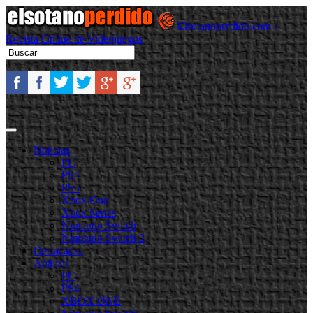
Elsotanoperdido.com -
Revista Online de Videojuegos
Noticias
PC
PS4
PS5
Xbox One
Xbox Series
Nintendo Switch
Nintendo Switch 2
Destacadas
Análisis
PC
PS4
XBOX ONE