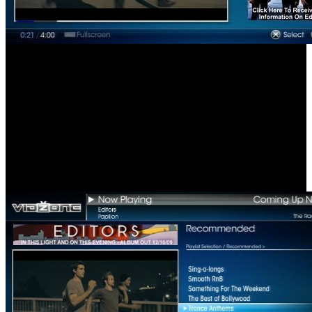
último álbum 'Is this light and on this evening', trabajo que según los
expertos, reinventa la música de los de Birmingham.
Si quieres ser uno de los primeros en disfrutarlo, tan sólo tienes que
acceder a VidZone a partir de las 16 horas de hoy, jueves 10 de
Septiembre, a través del icono que aparece en la sección [Música]
del menú principal de tu PlayStation 3.
Con 'Papillon', pieza audiovisual dirigida por el premiado Andrew
Douglas, se interpreta con maestría el trepidante ritmo electrónico
del single, consiguiendo un efecto sensorial muy acorde al grupo
inglés.