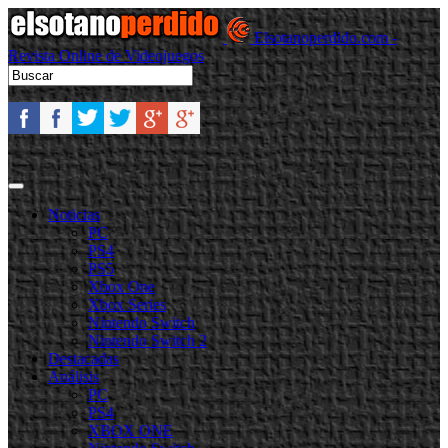
Elsotanoperdido.com -
Revista Online de Videojuegos
Noticias
PC
PS4
PS5
Xbox One
Xbox Series
Nintendo Switch
Nintendo Switch 2
Destacadas
Análisis
PC
PS4
XBOX ONE