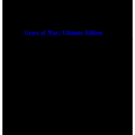
Por su parte, Microsoft ha confirmado que la
retrocompatibilidad es un incentivo para las ventas de
cualquier título. Sin ir más lejos, los jugadores que
Gears of War: Ultimate Edition
compren '
' recibirán de
'Gears of
manera gratuita aunque por tiempo limitado,
War 2', 'Gears of War 3'
'Gears of War: Judgment'.
y
Gears of War 4 - Gameplay E3 2015