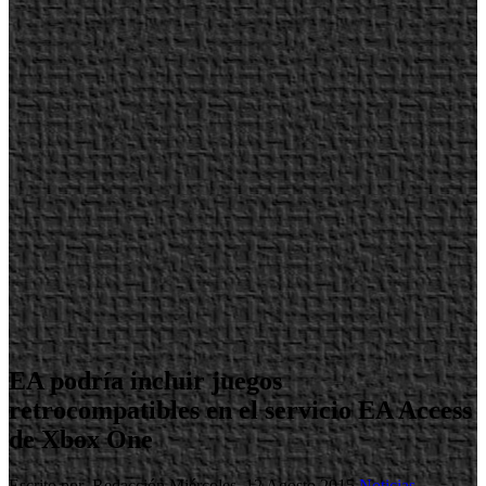
EA podría incluir juegos
retrocompatibles en el servicio EA Access
de Xbox One
Escrito por Redacción
Miércoles, 12 Agosto 2015
Noticias