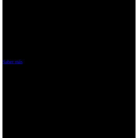
¡Atención! Las cookies nos permiten
ofrecer nuestros servicios. Al utilizar
nuestros servicios, aceptas el uso que
hacemos de las cookies
Acepto
Saber más