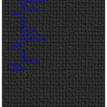
Nintendo Switch
PS5
Xbox Series
Videos
PC
PS4
PS5
Xbox One
Xbox Series
Nintendo Switch
Artículos
APPS
PC
iOS
ANDROID
Prensa
Contacto