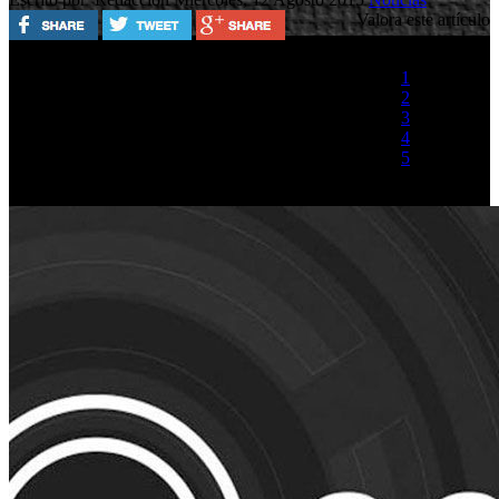
Valora este artículo
1
2
3
4
5
(1 Voto)