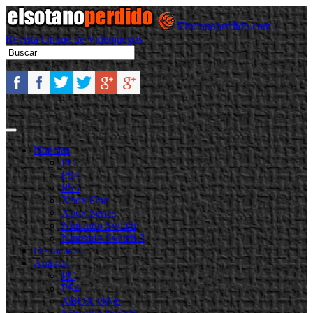
Elsotanoperdido.com -
Revista Online de Videojuegos
Noticias
PC
PS4
PS5
Xbox One
Xbox Series
Nintendo Switch
Nintendo Switch 2
Destacadas
Análisis
PC
PS4
XBOX ONE