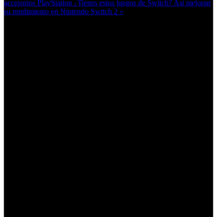
accesorios PlayStation
¿Tienes estos juegos de Switch? Así mejoran
su rendimiento en Nintendo Switch 2 »