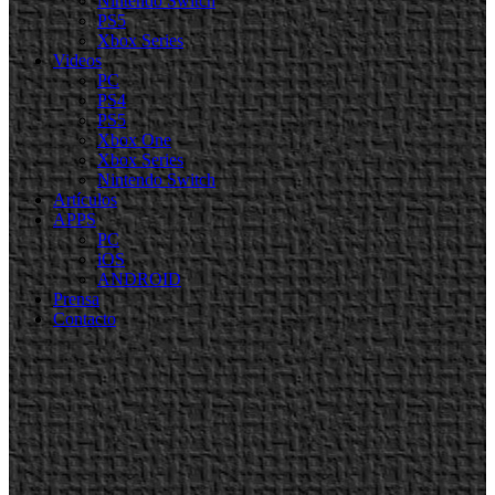
Nintendo Switch
PS5
Xbox Series
Videos
PC
PS4
PS5
Xbox One
Xbox Series
Nintendo Switch
Artículos
APPS
PC
iOS
ANDROID
Prensa
Contacto