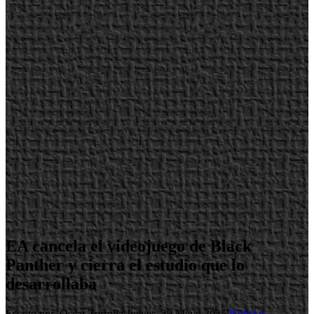
EA cancela el videojuego de Black
Panther y cierra el estudio que lo
desarrollaba
Escrito por Oscar Torroba
Jueves, 29 Mayo 2025
Noticias