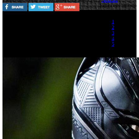
Valora este artículo
1
2
3
4
5
(1 Voto)